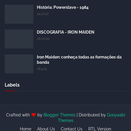
História: Powerslave - 1984
24.10.12
DISCOGRAFIA - IRON MAIDEN
28.10.09
Iron Maiden: conheça todas as formações da
banda
18.4.15
Labels
Crafted with
by
Blogger Themes
| Distributed by
Gooyaabi
Themes
Home
About Us
Contact Us
RTL Version