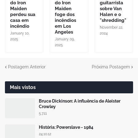
do Iron
do Iron
guitarrista
Maiden
Maiden
sobre Van
perdeu sua
foge dos
Halen e o
casa em
incêndios
"shredding"
incêndio
em Los
November 22,
Angeles
January 10,
2024
2025
January 09,
2025
Postagem Anterior
Próxima Postagem
Mais vistos
Bruce Dickinson: A influência de Aleister
Crowley
5.7.11
História: Powerslave - 1984
24.10.12