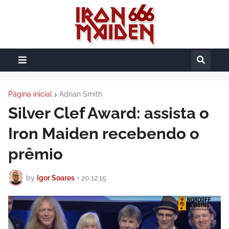
Página inicial
Adrian Smith
Silver Clef Award: assista o
Iron Maiden recebendo o
prêmio
by
Igor Soares
•
20.12.15