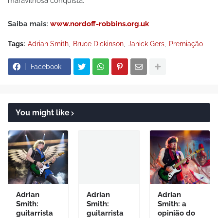
maravilhosa conquista."
Saiba mais:
www.nordoff-robbins.org.uk
Tags:
Adrian Smith
Bruce Dickinson
Janick Gers
Premiação
Facebook
You might like
Adrian
Adrian
Adrian
Smith:
Smith:
Smith: a
guitarrista
guitarrista
opinião do