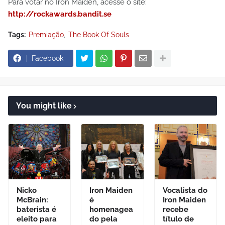
Para votar no Iron Maiden, acesse o site:
http://rockawards.bandit.se
Tags:
Premiação
The Book Of Souls
Facebook
You might like
Nicko
Iron Maiden
Vocalista do
McBrain:
é
Iron Maiden
baterista é
homenagea
recebe
eleito para
do pela
título de