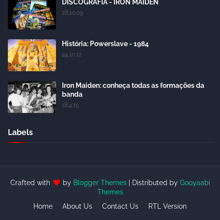
DISCOGRAFIA - IRON MAIDEN
28.10.09
História: Powerslave - 1984
24.10.12
Iron Maiden: conheça todas as formações da
banda
18.4.15
Labels
Crafted with
by
Blogger Themes
| Distributed by
Gooyaabi
Themes
Home
About Us
Contact Us
RTL Version