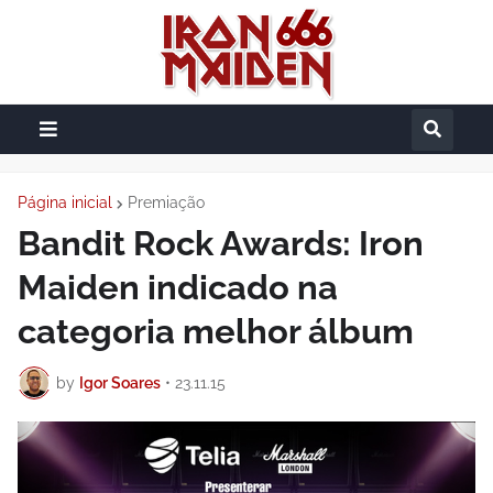
Página inicial
Premiação
Bandit Rock Awards: Iron
Maiden indicado na
categoria melhor álbum
by
Igor Soares
•
23.11.15