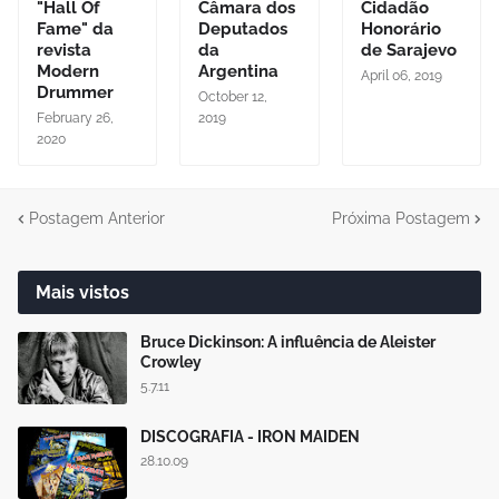
"Hall Of
Câmara dos
Cidadão
Fame" da
Deputados
Honorário
revista
da
de Sarajevo
Modern
Argentina
April 06, 2019
Drummer
October 12,
February 26,
2019
2020
Postagem Anterior
Próxima Postagem
Mais vistos
Bruce Dickinson: A influência de Aleister
Crowley
5.7.11
DISCOGRAFIA - IRON MAIDEN
28.10.09