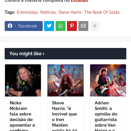
Confira a matéria completa no
Estadão
Tags:
Entrevistas
Notícias
Steve Harris
The Book Of Souls
Facebook
You might like
Nicko
Steve
Adrian
Mcbrain
Harris: "é
Smith: a
fala sobre
incrível que
opinião do
decisão de
o Iron
guitarrista
aposentar e
Maiden
sobre Van
confirma
exista há 50
Halen e o