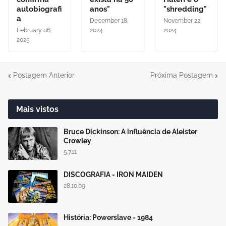
autobiografi
anos"
"shredding"
a
December 18,
November 22,
February 06,
2024
2024
2025
Postagem Anterior
Próxima Postagem
Mais vistos
Bruce Dickinson: A influência de Aleister
Crowley
5.7.11
DISCOGRAFIA - IRON MAIDEN
28.10.09
História: Powerslave - 1984