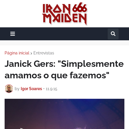
Página inicial
Entrevistas
Janick Gers: "Simplesmente
amamos o que fazemos"
by
Igor Soares
•
11.9.15