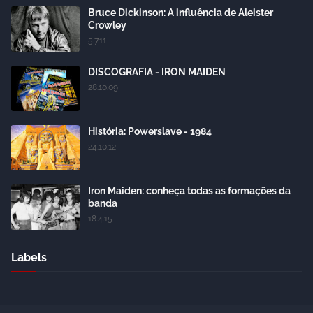
Bruce Dickinson: A influência de Aleister
Crowley
5.7.11
DISCOGRAFIA - IRON MAIDEN
28.10.09
História: Powerslave - 1984
24.10.12
Iron Maiden: conheça todas as formações da
banda
18.4.15
Labels