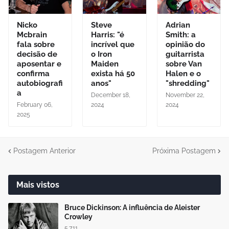
Nicko
Steve
Adrian
Mcbrain
Harris: "é
Smith: a
fala sobre
incrível que
opinião do
decisão de
o Iron
guitarrista
aposentar e
Maiden
sobre Van
confirma
exista há 50
Halen e o
autobiografi
anos"
"shredding"
a
December 18,
November 22,
February 06,
2024
2024
2025
Postagem Anterior
Próxima Postagem
Mais vistos
Bruce Dickinson: A influência de Aleister
Crowley
5.7.11