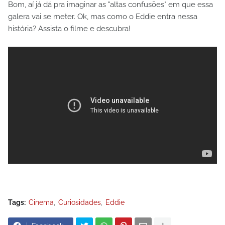
Bom, aí já dá pra imaginar as "altas confusões" em que essa
galera vai se meter. Ok, mas como o Eddie entra nessa
história? Assista o filme e descubra!
Tags:
Cinema
Curiosidades
Eddie