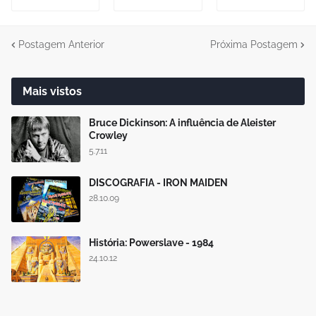
Postagem Anterior
Próxima Postagem
Mais vistos
Bruce Dickinson: A influência de Aleister
Crowley
5.7.11
DISCOGRAFIA - IRON MAIDEN
28.10.09
História: Powerslave - 1984
24.10.12