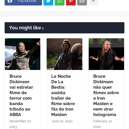
Facebook
You might like
Bruce
La Noche
Bruce
Dickinson
De La
Dickinson
vai estrelar
Bestia:
não quer
filme de
assista
filmes sobre
terror com
trailer de
o Iron
banda
filme sobre
Maiden e
tributo ao
fãs do Iron
nem virar
ABBA
Maiden
holograma
November 07,
June 22, 2020
February 21,
2023
2020