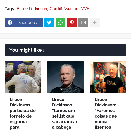
Tags:
Bruce Dickinson
Cardiff Aviation
VVB
Facebook
You might like
Bruce
Bruce
Bruce
Dickinson
Dickinson:
Dickinson:
participa de
"temos um
"Faremos
torneio de
setlist que
coisas que
esgrima
vai arrancar
nunca
para
a cabeça
fizemos