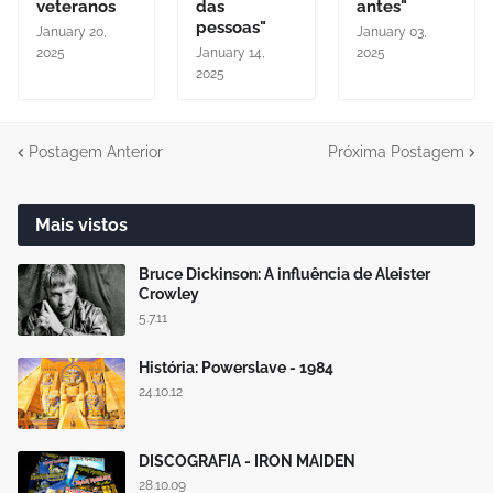
veteranos
das
antes"
pessoas"
January 20,
January 03,
2025
January 14,
2025
2025
Postagem Anterior
Próxima Postagem
Mais vistos
Bruce Dickinson: A influência de Aleister
Crowley
5.7.11
História: Powerslave - 1984
24.10.12
DISCOGRAFIA - IRON MAIDEN
28.10.09