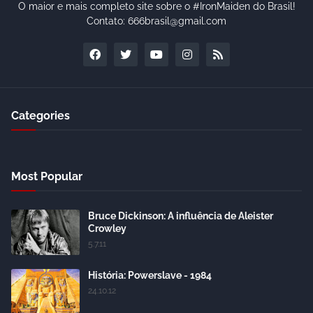
O maior e mais completo site sobre o #IronMaiden do Brasil!
Contato: 666brasil@gmail.com
Categories
Most Popular
Bruce Dickinson: A influência de Aleister
Crowley
5.7.11
História: Powerslave - 1984
24.10.12