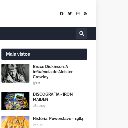
Mais vistos
Bruce Dickinson: A
influência de Aleister
Crowley
5.7.11
DISCOGRAFIA - IRON
MAIDEN
28.10.09
História: Powerslave - 1984
24.10.12