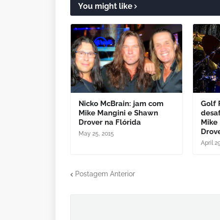
You might like
Nicko McBrain: jam com
Golf 
Mike Mangini e Shawn
desaf
Drover na Flórida
Mike
Drov
May 25, 2015
April 2
Postagem Anterior