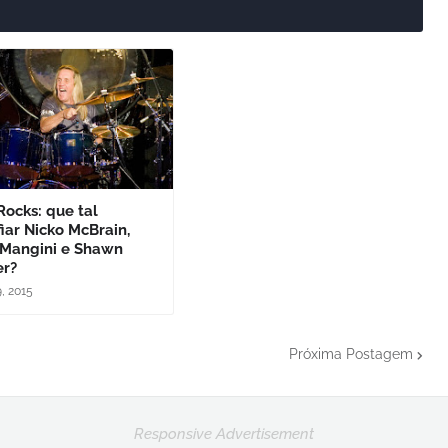
Rocks: que tal
iar Nicko McBrain,
 Mangini e Shawn
er?
9, 2015
Próxima Postagem
Responsive Advertisement