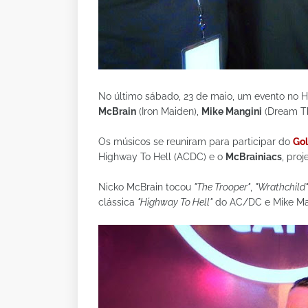
No último sábado, 23 de maio, um evento no H
McBrain
(Iron Maiden),
Mike Mangini
(Dream T
Os músicos se reuniram para participar do
Gol
Highway To Hell (ACDC) e o
McBrainiacs
, pro
Nicko McBrain tocou
"The Trooper"
,
"Wrathchild"
clássica
"Highway To Hell"
do AC/DC e Mike Ma