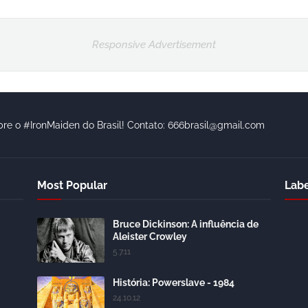
Responsive Advertisement
bre o #IronMaiden do Brasil! Contato: 666brasil@gmail.com
Most Popular
Labe
Bruce Dickinson: A influência de
Aleister Crowley
5.7.11
História: Powerslave - 1984
24.10.12