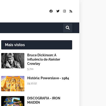
Mais vistos
Bruce Dickinson: A
influência de Aleister
Crowley
5.7.11
História: Powerslave - 1984
24.10.12
DISCOGRAFIA - IRON
MAIDEN