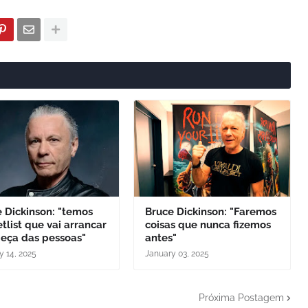
 Dickinson: "temos
Bruce Dickinson: "Faremos
tlist que vai arrancar
coisas que nunca fizemos
beça das pessoas"
antes"
y 14, 2025
January 03, 2025
Próxima Postagem