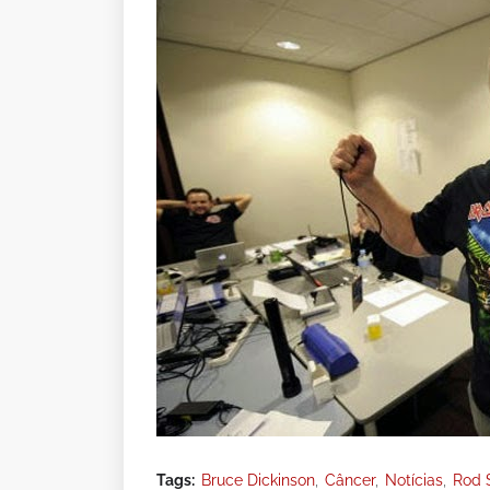
Tags:
Bruce Dickinson
Câncer
Notícias
Rod 