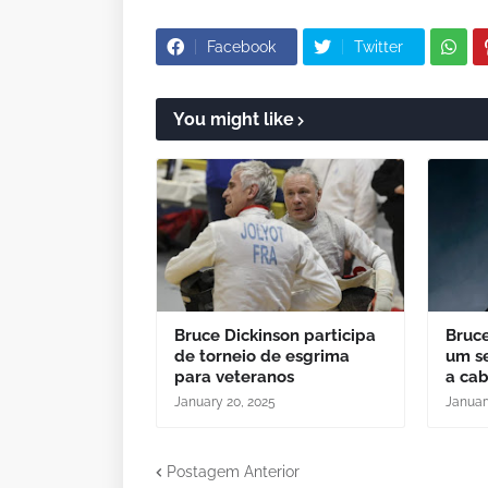
Facebook
Twitter
You might like
Bruce Dickinson participa
Bruce
de torneio de esgrima
um se
para veteranos
a ca
January 20, 2025
Januar
Postagem Anterior