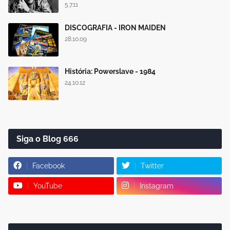
5.7.11
DISCOGRAFIA - IRON MAIDEN
28.10.09
História: Powerslave - 1984
24.10.12
Siga o Blog 666
Facebook
Twitter
YouTube
Instagram