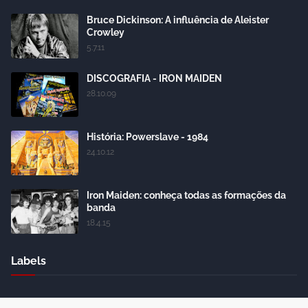
Bruce Dickinson: A influência de Aleister
Crowley
5.7.11
DISCOGRAFIA - IRON MAIDEN
28.10.09
História: Powerslave - 1984
24.10.12
Iron Maiden: conheça todas as formações da
banda
18.4.15
Labels