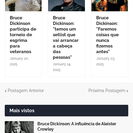
Bruce
Bruce
Bruce
Dickinson
Dickinson:
Dickinson:
participa de
"temos um
"Faremos
torneio de
setlist que
coisas que
esgrima
vai arrancar
nunca
para
a cabeça
fizemos
veteranos
das
antes"
pessoas"
January 20,
January 03,
2025
January 14,
2025
2025
Postagem Anterior
Próxima Postagem
Mais vistos
Bruce Dickinson: A influência de Aleister
Crowley