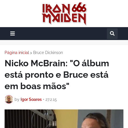
Página inicial
Bruce Dickinson
Nicko McBrain: "O álbum
está pronto e Bruce está
em boas mãos"
by
Igor Soares
•
27.2.15