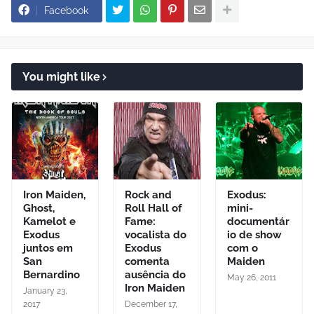
Facebook
You might like
Iron Maiden,
Rock and
Exodus:
Ghost,
Roll Hall of
mini-
Kamelot e
Fame:
documentár
Exodus
vocalista do
io de show
juntos em
Exodus
com o
San
comenta
Maiden
Bernardino
ausência do
May 26, 2011
Iron Maiden
January 23,
2017
December 17,