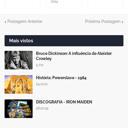
2014
Postagem Anterior
Próxima Postagem
Mais vistos
Bruce Dickinson: A influência de Aleister
Crowley
5.7.11
História: Powerslave - 1984
24.10.12
DISCOGRAFIA - IRON MAIDEN
28.10.09