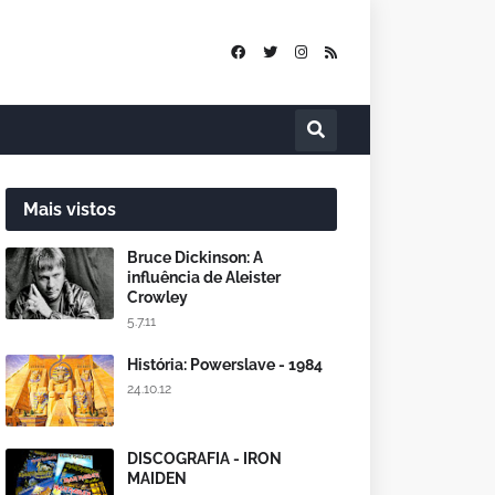
Mais vistos
Bruce Dickinson: A
influência de Aleister
Crowley
5.7.11
História: Powerslave - 1984
24.10.12
DISCOGRAFIA - IRON
MAIDEN