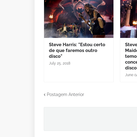
Steve Harris: "Estou certo
Steve
de que faremos outro
Maide
disco"
temo
conc
July 25, 2018
disco
June 0
Postagem Anterior