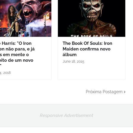
 Harris: "O Iron
The Book Of Souls: Iron
n não para, e já
Maiden confirma novo
s em mente o
álbum
eito de um novo
June 18, 2015
"
4, 2018
Próxima Postagem
Responsive Advertisement