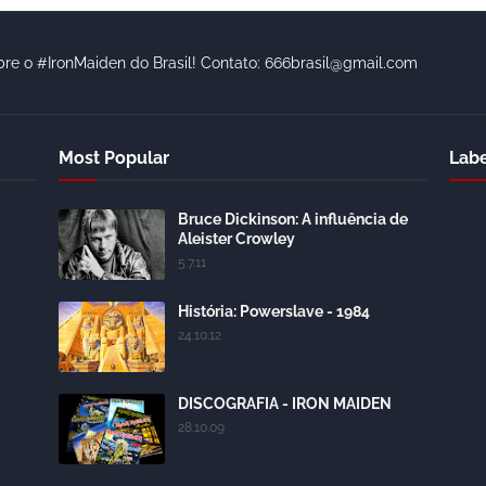
bre o #IronMaiden do Brasil! Contato: 666brasil@gmail.com
Most Popular
Labe
Bruce Dickinson: A influência de
Aleister Crowley
5.7.11
História: Powerslave - 1984
24.10.12
DISCOGRAFIA - IRON MAIDEN
28.10.09