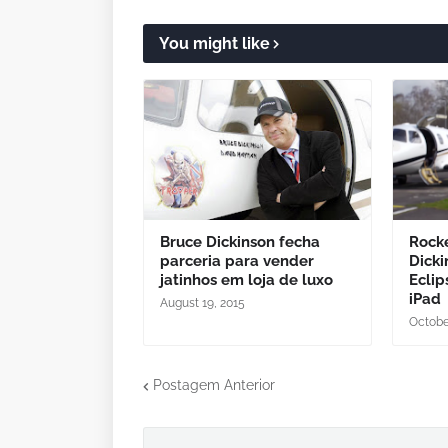
You might like
Bruce Dickinson fecha
Rock
parceria para vender
Dicki
jatinhos em loja de luxo
Eclip
iPad
August 19, 2015
Octobe
Postagem Anterior