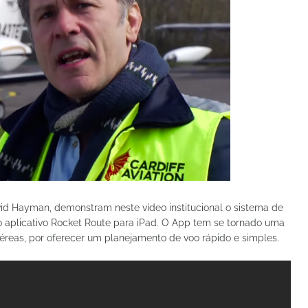
vid Hayman, demonstram neste vídeo institucional o sistema de
 aplicativo Rocket Route para iPad. O App tem se tornado uma
éreas, por oferecer um planejamento de voo rápido e simples.