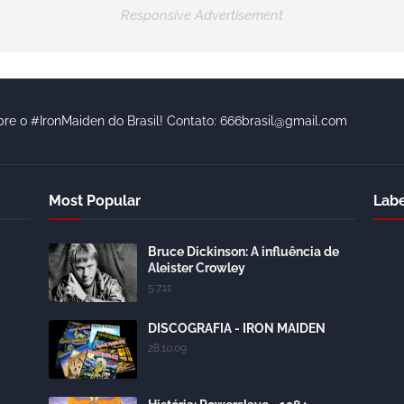
Responsive Advertisement
bre o #IronMaiden do Brasil! Contato: 666brasil@gmail.com
Most Popular
Labe
Bruce Dickinson: A influência de
Aleister Crowley
5.7.11
DISCOGRAFIA - IRON MAIDEN
28.10.09