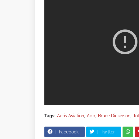
Tags:
Aeris Aviation
App
Bruce Dickinson
To
Facebook
Twitter