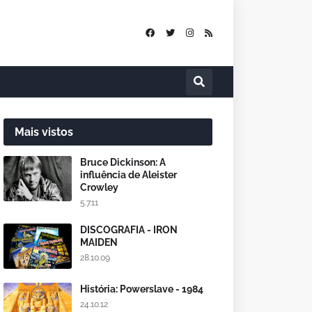
Mais vistos
Bruce Dickinson: A
influência de Aleister
Crowley
5.7.11
DISCOGRAFIA - IRON
MAIDEN
28.10.09
História: Powerslave - 1984
24.10.12