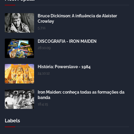
Bruce Dickinson: A influência de Aleister
Crowley
5.7.11
DISCOGRAFIA - IRON MAIDEN
28.10.09
História: Powerslave - 1984
24.10.12
Iron Maiden: conheça todas as formações da
banda
18.4.15
Labels