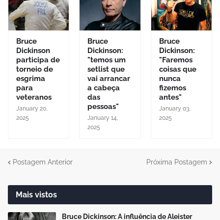
Bruce
Bruce
Bruce
Dickinson
Dickinson:
Dickinson:
participa de
"temos um
"Faremos
torneio de
setlist que
coisas que
esgrima
vai arrancar
nunca
para
a cabeça
fizemos
veteranos
das
antes"
pessoas"
January 20,
January 03,
2025
January 14,
2025
2025
Postagem Anterior
Próxima Postagem
Mais vistos
Bruce Dickinson: A influência de Aleister