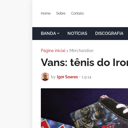
Home
Sobre
Contato
BANDA
NOTÍCIAS
DISCOGRAFIA
Página inicial
Merchandise
Vans: tênis do Ir
by
Igor Soares
•
1.9.14