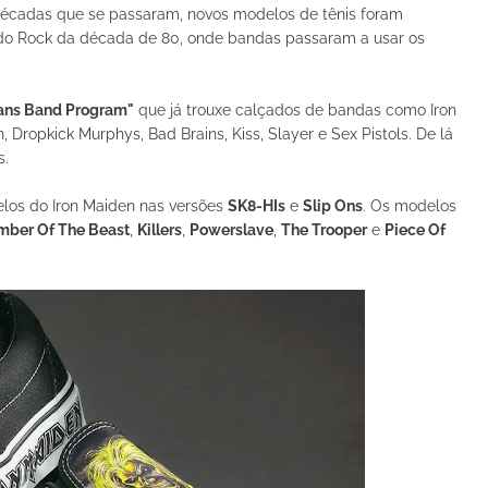
 décadas que se passaram, novos modelos de tênis foram
do Rock da década de 80, onde bandas passaram a usar os
ans Band Program"
que já trouxe calçados de bandas como Iron
, Dropkick Murphys, Bad Brains, Kiss, Slayer e Sex Pistols. De lá
s.
elos do Iron Maiden nas versões
SK8-HIs
e
Slip Ons
. Os modelos
mber Of The Beast
,
Killers
,
Powerslave
,
The Trooper
e
Piece Of