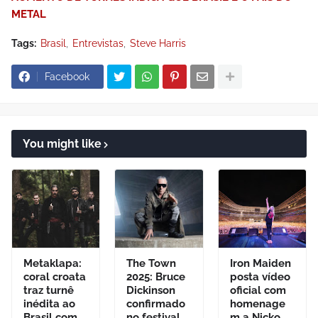
METAL
Tags:
Brasil
Entrevistas
Steve Harris
Facebook
You might like
Metaklapa:
The Town
Iron Maiden
coral croata
2025: Bruce
posta vídeo
traz turnê
Dickinson
oficial com
inédita ao
confirmado
homenage
Brasil com
no festival
m a Nicko