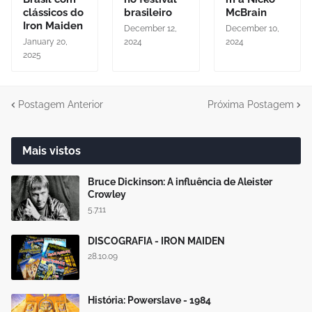
clássicos do
brasileiro
McBrain
Iron Maiden
December 12,
December 10,
January 20,
2024
2024
2025
Postagem Anterior
Próxima Postagem
Mais vistos
Bruce Dickinson: A influência de Aleister
Crowley
5.7.11
DISCOGRAFIA - IRON MAIDEN
28.10.09
História: Powerslave - 1984