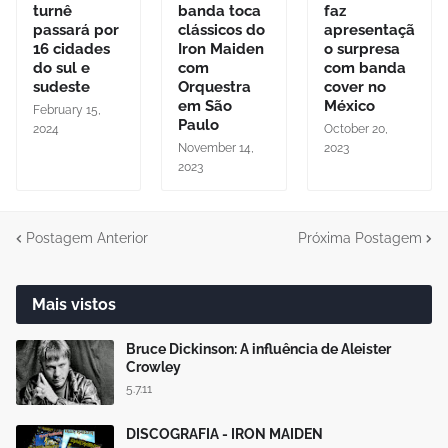
turnê
banda toca
faz
passará por
clássicos do
apresentaçã
16 cidades
Iron Maiden
o surpresa
do sul e
com
com banda
sudeste
Orquestra
cover no
em São
México
February 15,
Paulo
2024
October 20,
November 14,
2023
2023
Postagem Anterior
Próxima Postagem
Mais vistos
Bruce Dickinson: A influência de Aleister
Crowley
5.7.11
DISCOGRAFIA - IRON MAIDEN