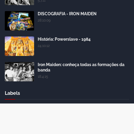
5.7.11
DISCOGRAFIA - IRON MAIDEN
28.10.09
História: Powerslave - 1984
24.10.12
Iron Maiden: conheça todas as formações da
banda
18.4.15
Labels
Crafted with
by
Blogger Themes
| Distributed by
Gooyaabi
Themes