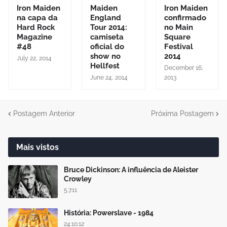
Iron Maiden
Maiden
Iron Maiden
na capa da
England
confirmado
Hard Rock
Tour 2014:
no Main
Magazine
camiseta
Square
#48
oficial do
Festival
show no
2014
July 22, 2014
Hellfest
December 16,
June 24, 2014
2013
Postagem Anterior
Próxima Postagem
Mais vistos
Bruce Dickinson: A influência de Aleister
Crowley
5.7.11
História: Powerslave - 1984
24.10.12