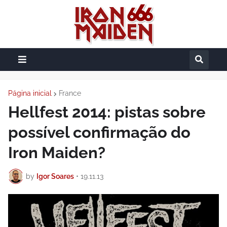
Página inicial
France
Hellfest 2014: pistas sobre
possível confirmação do
Iron Maiden?
by
Igor Soares
•
19.11.13