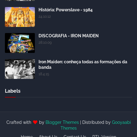
História: Powerslave - 1984
24.10.12
DISCOGRAFIA - IRON MAIDEN
28.10.09
Iron Maiden: conheça todas as formações da
banda
18.4.15
Labels
Crafted with
by
Blogger Themes
| Distributed by
Gooyaabi
Themes