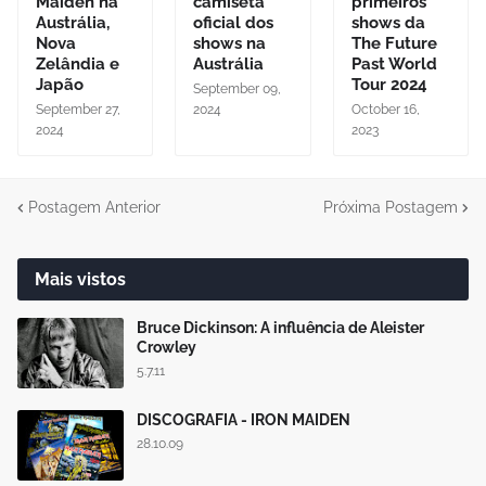
Maiden na
camiseta
primeiros
Austrália,
oficial dos
shows da
Nova
shows na
The Future
Zelândia e
Austrália
Past World
Japão
Tour 2024
September 09,
September 27,
2024
October 16,
2024
2023
Postagem Anterior
Próxima Postagem
Mais vistos
Bruce Dickinson: A influência de Aleister
Crowley
5.7.11
DISCOGRAFIA - IRON MAIDEN
28.10.09