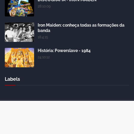
28.10.09
Iron Maiden: conheça todas as formações da
banda
18.4.15
História: Powerslave - 1984
24.10.12
Labels
Crafted with
by
Blogger Themes
| Distributed by
Gooyaabi
Themes
Home
About Us
Contact Us
RTL Version