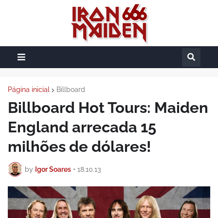
Página inicial
Billboard
Billboard Hot Tours: Maiden
England arrecada 15
milhões de dólares!
by
Igor Soares
•
18.10.13