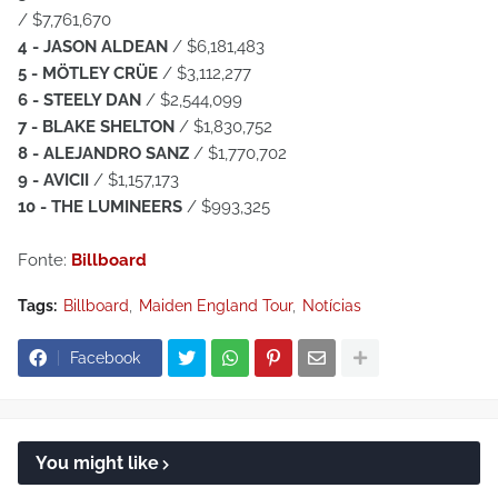
/ $7,761,670
4 - JASON ALDEAN
/ $6,181,483
5 - MÖTLEY CRÜE
/ $3,112,277
6 - STEELY DAN
/ $2,544,099
7 - BLAKE SHELTON
/ $1,830,752
8 - ALEJANDRO SANZ
/ $1,770,702
9 - AVICII
/ $1,157,173
10 - THE LUMINEERS
/ $993,325
Fonte:
Billboard
Tags:
Billboard
Maiden England Tour
Notícias
Facebook
You might like