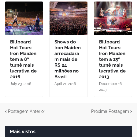
Billboard
Shows do
Billboard
Hot Tours:
Iron Maiden
Hot Tours:
Iron Maiden
arrecadara
Iron Maiden
tem a 8º
m mais de
tem a 25º
turnê mais
R$ 24
turnê mais
lucrativa de
milhões no
lucrativa de
2016
Brasil
2013
July 23, 2016
April 21, 2016
December 16,
2013
Postagem Anterior
Próxima Postagem
Mais vistos