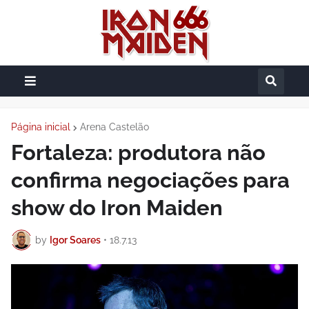
Página inicial
Arena Castelão
Fortaleza: produtora não
confirma negociações para
show do Iron Maiden
by
Igor Soares
•
18.7.13