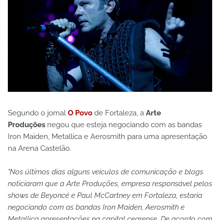
Segundo o jornal
O Povo
de Fortaleza, a
Arte
Produções
negou que esteja negociando com as bandas
Iron Maiden, Metallica e Aerosmith para uma apresentação
na Arena Castelão.
"Nos últimos dias alguns veículos de comunicação e blogs
noticiaram que a Arte Produções, empresa responsável pelos
shows de Beyoncé e Paul McCartney em Fortaleza, estaria
negociando com as bandas Iron Maiden, Aerosmith e
Metallica apresentações na capital cearense. De acordo com