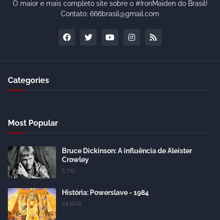
O maior e mais completo site sobre o #IronMaiden do Brasil!
Contato: 666brasil@gmail.com
Categories
Most Popular
Bruce Dickinson: A influência de Aleister
Crowley
5.7.11
História: Powerslave - 1984
24.10.12