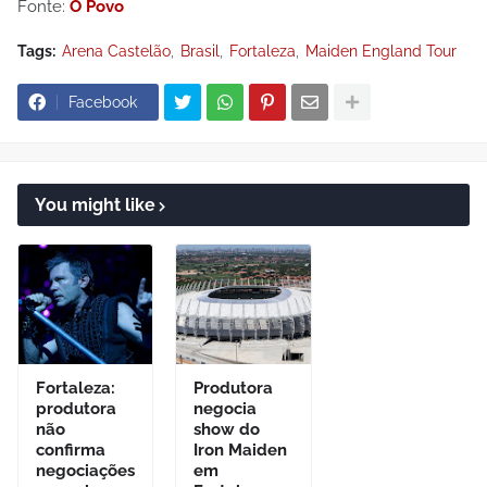
Fonte:
O Povo
Tags:
Arena Castelão
Brasil
Fortaleza
Maiden England Tour
Facebook
You might like
Fortaleza:
Produtora
produtora
negocia
não
show do
confirma
Iron Maiden
negociações
em