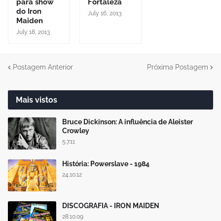
para show
Fortaleza
do Iron
July 16, 2013
Maiden
July 18, 2013
Postagem Anterior
Próxima Postagem
Mais vistos
Bruce Dickinson: A influência de Aleister
Crowley
5.7.11
História: Powerslave - 1984
24.10.12
DISCOGRAFIA - IRON MAIDEN
28.10.09