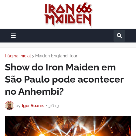
Página inicial
Maiden England Tour
Show do Iron Maiden em
São Paulo pode acontecer
no Anhembi?
by
Igor Soares
•
3.6.13