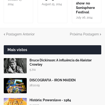
show no
2014
August 25, 2014
Sonisphere
Festival
July 06, 2014
Postagem Anterior
Próxima Postagem
Mais vistos
Bruce Dickinson: A influência de Aleister
Crowley
5.7.11
DISCOGRAFIA - IRON MAIDEN
28.10.09
História: Powerslave - 1984