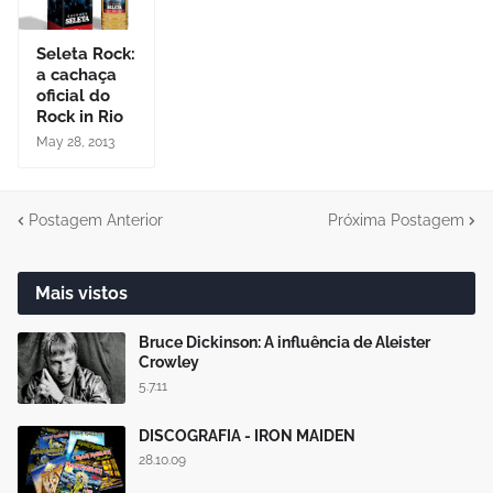
Seleta Rock:
a cachaça
oficial do
Rock in Rio
May 28, 2013
Postagem Anterior
Próxima Postagem
Mais vistos
Bruce Dickinson: A influência de Aleister
Crowley
5.7.11
DISCOGRAFIA - IRON MAIDEN
28.10.09