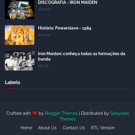
DISCOGRAFIA - IRON MAIDEN
28.10.09
História: Powerslave - 1984
24.10.12
Iron Maiden: conheça todas as formações da
banda
18.4.15
Labels
Crafted with
by
Blogger Themes
| Distributed by
Gooyaabi
Themes
Home
About Us
Contact Us
RTL Version