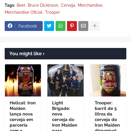
Tags:
Beer
Bruce Dickinson
Cerveja
Merchandise
Merchandise Oficial
Trooper
Facebook
You might like
Hellcat: Iron
Light
Trooper:
Maiden
Brigade:
barril de 5
lança nova
nova
litros da
cerveja em
cerveja do
cerveja do
parceria
Iron Maiden
Iron Maiden
com a
para
disponível