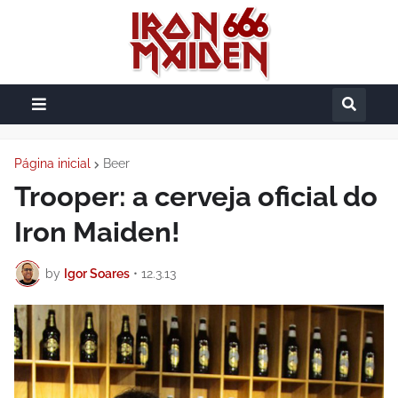
Página inicial
Beer
Trooper: a cerveja oficial do
Iron Maiden!
by
Igor Soares
•
12.3.13