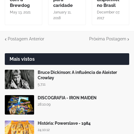
Brewdog
caridade
no Brasil
May 13, 2021
January 11,
December 07,
2018
2017
Postagem Anterior
Próxima Postagem
Mais vistos
Bruce Dickinson: A influência de Aleister
Crowley
5.7.11
DISCOGRAFIA - IRON MAIDEN
28.10.09
História: Powerslave - 1984
24.10.12