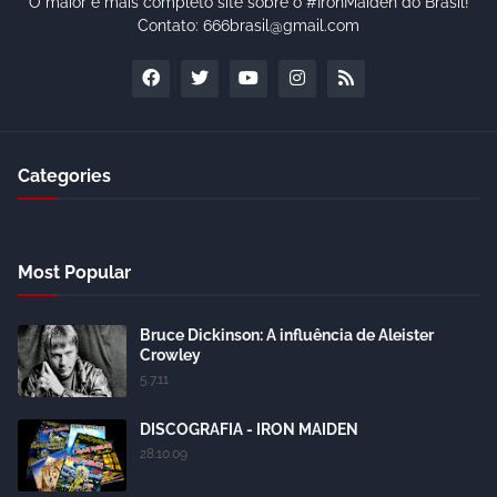
O maior e mais completo site sobre o #IronMaiden do Brasil!
Contato: 666brasil@gmail.com
Categories
Most Popular
Bruce Dickinson: A influência de Aleister
Crowley
5.7.11
DISCOGRAFIA - IRON MAIDEN
28.10.09