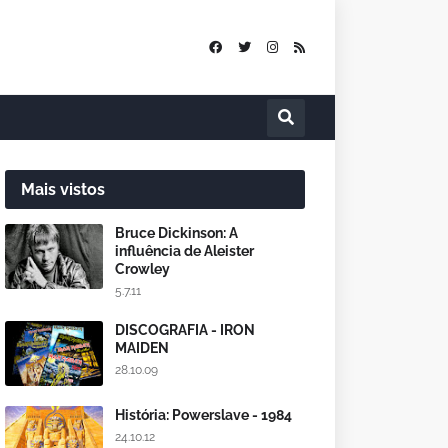
Mais vistos
Bruce Dickinson: A
influência de Aleister
Crowley
5.7.11
DISCOGRAFIA - IRON
MAIDEN
28.10.09
História: Powerslave - 1984
24.10.12