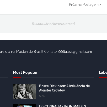
Próxima Postagem
Responsive Advertisement
bre o #IronMaiden do Brasil! Contato: 666brasil@gmail.com
Most Popular
Labe
Bruce Dickinson: A influência de
Aleister Crowley
5.7.11
DISCOGRAFIA - IRON MAIDEN