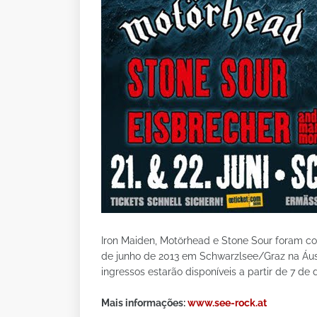
Iron Maiden, Motörhead e Stone Sour foram c
de junho de 2013 em Schwarzlsee/Graz na Áustr
ingressos estarão disponíveis a partir de 7 de
Mais informações:
www.see-rock.at