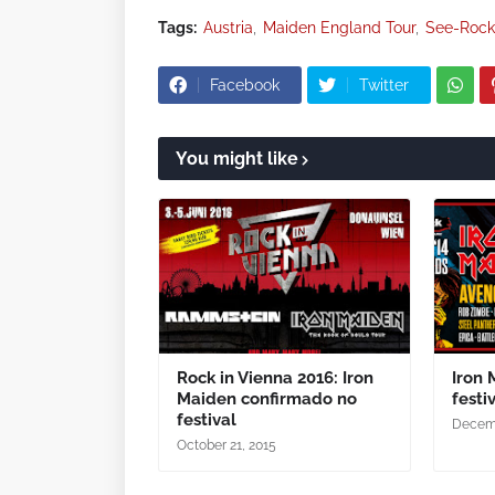
Tags:
Austria
Maiden England Tour
See-Rock 
Facebook
Twitter
You might like
Rock in Vienna 2016: Iron
Iron
Maiden confirmado no
festi
festival
Decemb
October 21, 2015