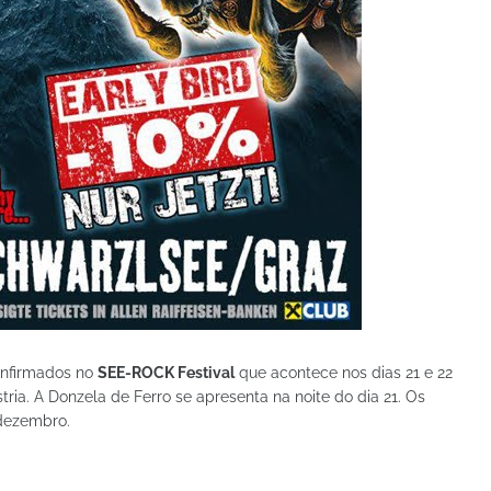
onfirmados no
SEE-ROCK Festival
que acontece nos dias 21 e 22
ia. A Donzela de Ferro se apresenta na noite do dia 21. Os
 dezembro.