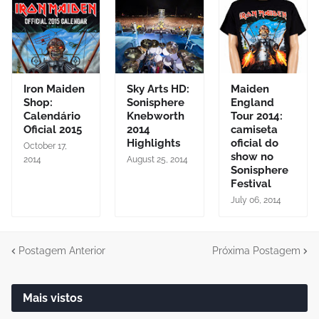
Iron Maiden
Sky Arts HD:
Maiden
Shop:
Sonisphere
England
Calendário
Knebworth
Tour 2014:
Oficial 2015
2014
camiseta
Highlights
oficial do
October 17,
show no
2014
August 25, 2014
Sonisphere
Festival
July 06, 2014
Postagem Anterior
Próxima Postagem
Mais vistos