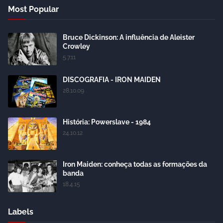
Most Popular
Bruce Dickinson: A influência de Aleister
Crowley
5.7.11
DISCOGRAFIA - IRON MAIDEN
28.10.09
História: Powerslave - 1984
24.10.12
Iron Maiden: conheça todas as formações da
banda
18.4.15
Labels