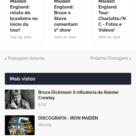
Maiden
Maiden
Maiden
England:
England:
England
relato de
Bruce e
Tour:
brasileiro no
Steve
Charlotte/N
início da
comentam
C - Fotos e
tour!
1º show
Vídeos!
July 04, 2012
June 22, 2012
June 22, 2012
Postagem Anterior
Próxima Postagem
Mais vistos
Bruce Dickinson: A influência de Aleister
Crowley
5.7.11
DISCOGRAFIA - IRON MAIDEN
28.10.09