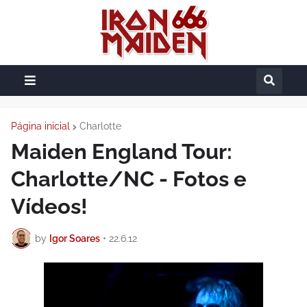
Página inicial
Charlotte
Maiden England Tour:
Charlotte/NC - Fotos e
Vídeos!
by
Igor Soares
•
22.6.12