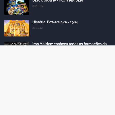
DISCOGRAFIA - IRON MAIDEN
28.10.09
História: Powerslave - 1984
24.10.12
Iron Maiden: conheça todas as formações da
banda
18.4.15
Labels
Crafted with
by
Blogger Themes
| Distributed by
Gooyaabi
Themes
Home
About Us
Contact Us
RTL Version