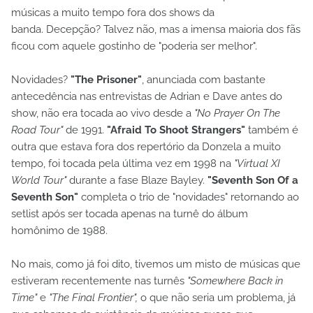
músicas a muito tempo fora dos shows da
banda.
Decepção? Talvez não, mas a imensa maioria dos fãs
ficou com aquele gostinho de "poderia ser melhor".
Novidades?
"The Prisoner"
, anunciada com bastante
antecedência nas entrevistas de Adrian e Dave antes do
show, não era tocada ao vivo desde a
"No Prayer On The
Road Tour"
de 1991.
"Afraid To Shoot Strangers"
também é
outra que estava fora dos repertório da Donzela a muito
tempo, foi tocada pela última vez em 1998 na
"Virtual XI
World Tour"
durante a fase Blaze Bayley.
"Seventh Son Of a
Seventh Son"
completa o trio de "novidades" retornando ao
setlist após ser tocada apenas na turnê do álbum
homônimo de 1988.
No mais, como já foi dito, tivemos um misto de músicas que
estiveram recentemente nas turnês
"Somewhere Back in
Time"
e
"The Final Frontier",
o que não seria um problema, já