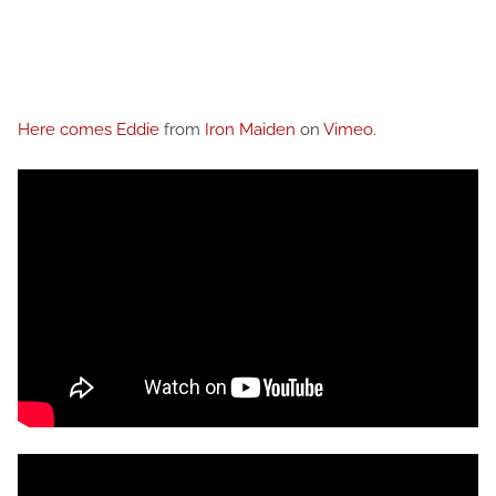
Here comes Eddie
from
Iron Maiden
on
Vimeo
.