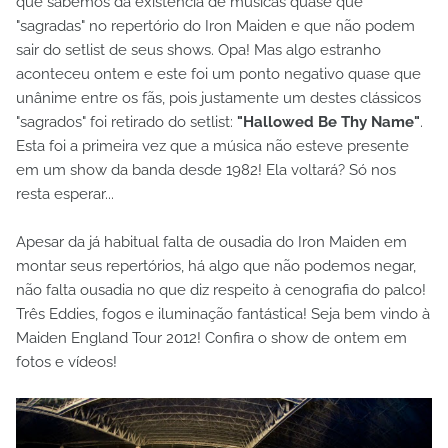
que sabemos da existência de músicas quase que
"sagradas" no repertório do Iron Maiden e que não podem
sair do setlist de seus shows. Opa! Mas algo estranho
aconteceu ontem e este foi um ponto negativo quase que
unânime entre os fãs, pois justamente um destes clássicos
"sagrados" foi retirado do setlist:
"Hallowed Be Thy Name"
.
Esta foi a primeira vez que a música não esteve presente
em um show da banda desde 1982! Ela voltará? Só nos
resta esperar...
Apesar da já habitual falta de ousadia do Iron Maiden em
montar seus repertórios, há algo que não podemos negar,
não falta ousadia no que diz respeito à cenografia do palco!
Três Eddies, fogos e iluminação fantástica! Seja bem vindo à
Maiden England Tour 2012! Confira o show de ontem em
fotos e vídeos!