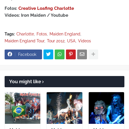
Fotos:
Creative Loafing Charlotte
Vídeos: Iron Maiden / Youtube
Tags:
Charlotte
Fotos
Maiden England
Maiden England Tour
Tour 2012
USA
Videos
Facebook
You might like