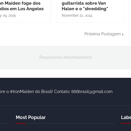
on Maiden foge dos
guitarrista sobre Van
ndios em Los Angeles
Halen e o "shredding"
y 09, 2025
November 22, 2024
Próxima Postagem
Responsive Advertisement
bre o #IronMaiden do Brasil! Contato: 666brasil@gmail.com
Most Popular
Labe