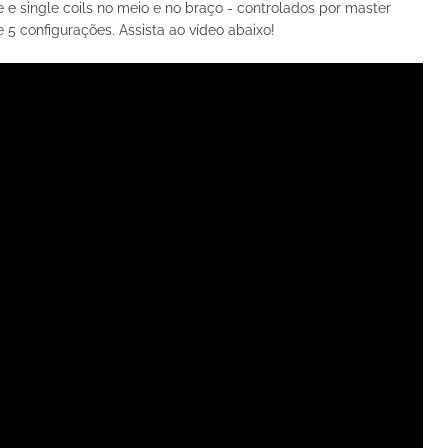
 e single coils no meio e no braço - controlados por master
5 configurações. Assista ao vídeo abaixo!