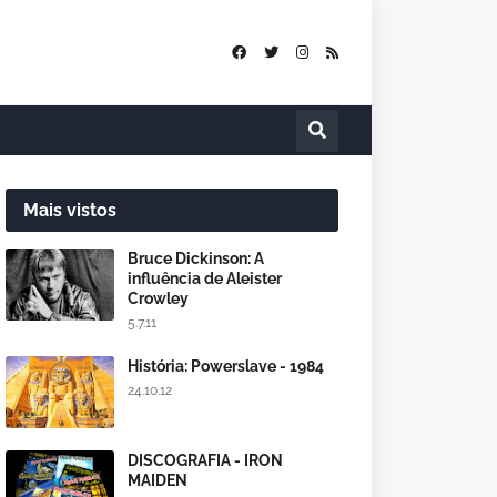
Mais vistos
Bruce Dickinson: A
influência de Aleister
Crowley
5.7.11
História: Powerslave - 1984
24.10.12
DISCOGRAFIA - IRON
MAIDEN