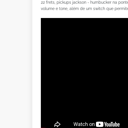
22 frets, pickups jackson - humbucker na ponte
volume e tone, além de um switch que permite 