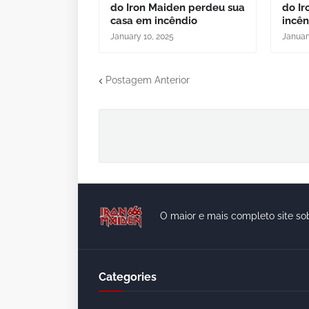
do Iron Maiden perdeu sua
do Ir
casa em incêndio
incê
January 10, 2025
Januar
Postagem Anterior
O maior e mais completo site so
Categories