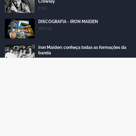
Crowley
5.7.11
DISCOGRAFIA - IRON MAIDEN
28.10.09
Iron Maiden: conheça todas as formações da
banda
18.4.15
História: Powerslave - 1984
24.10.12
Labels
Crafted with
by
Blogger Themes
| Distributed by
Gooyaabi