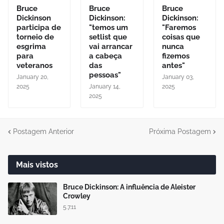
Bruce
Bruce
Bruce
Dickinson
Dickinson:
Dickinson:
participa de
"temos um
"Faremos
torneio de
setlist que
coisas que
esgrima
vai arrancar
nunca
para
a cabeça
fizemos
veteranos
das
antes"
pessoas"
January 20,
January 03,
2025
January 14,
2025
2025
Postagem Anterior
Próxima Postagem
Mais vistos
Bruce Dickinson: A influência de Aleister
Crowley
5.7.11