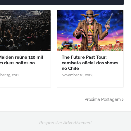
Maiden reúne 120 mil
The Future Past Tour:
m duas noites no
camiseta oficial dos shows
no Chile
er 29, 2024
November 28, 2024
Próxima Postagem
Responsive Advertisement