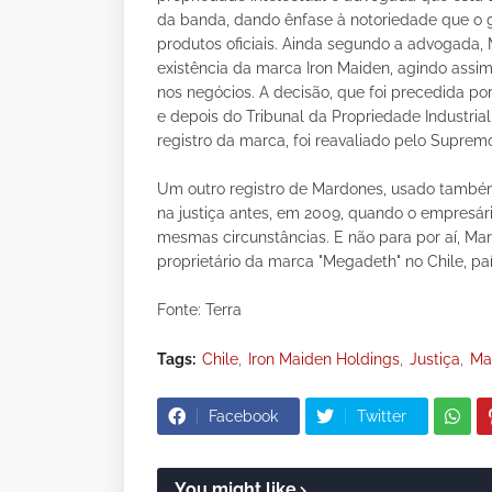
da banda, dando ênfase à notoriedade que o g
produtos oficiais. Ainda segundo a advogada
existência da marca Iron Maiden, agindo assim 
nos negócios. A decisão, que foi precedida por
e depois do Tribunal da Propriedade Industria
registro da marca, foi reavaliado pelo Suprem
Um outro registro de Mardones, usado também 
na justiça antes, em 2009, quando o empresário
mesmas circunstâncias. E não para por aí, M
proprietário da marca "Megadeth" no Chile, p
Fonte: Terra
Tags:
Chile
Iron Maiden Holdings
Justiça
Ma
Facebook
Twitter
You might like