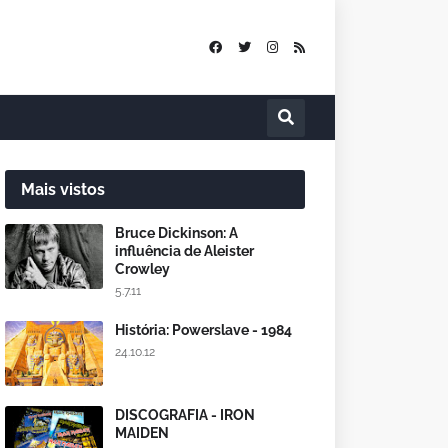
Mais vistos
Bruce Dickinson: A
influência de Aleister
Crowley
5.7.11
História: Powerslave - 1984
24.10.12
DISCOGRAFIA - IRON
MAIDEN