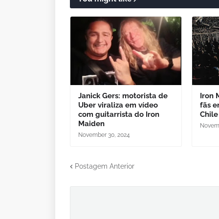
Janick Gers: motorista de
Iron 
Uber viraliza em vídeo
fãs e
com guitarrista do Iron
Chile
Maiden
Novemb
November 30, 2024
Postagem Anterior