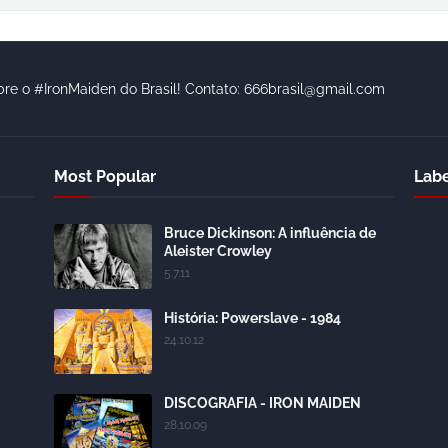
bre o #IronMaiden do Brasil! Contato: 666brasil@gmail.com
Most Popular
Labe
Bruce Dickinson: A influência de
Aleister Crowley
5.7.11
História: Powerslave - 1984
24.10.12
DISCOGRAFIA - IRON MAIDEN
28.10.09