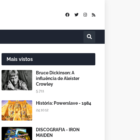
Mais vistos
Bruce Dickinson: A
influência de Aleister
Crowley
5.7.11
História: Powerslave - 1984
24.10.12
DISCOGRAFIA - IRON
MAIDEN