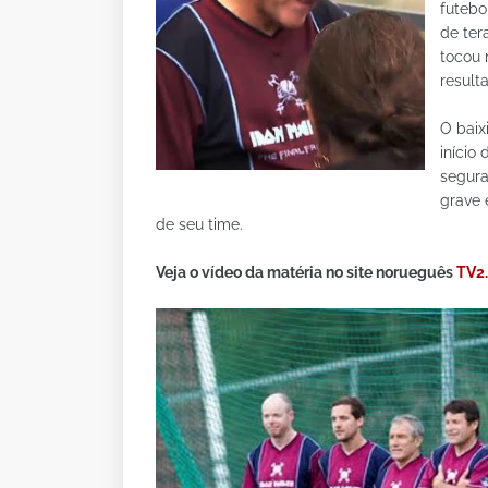
futeb
de ter
tocou 
result
O baix
início
segura
grave 
de seu time.
Veja o vídeo da matéria no site norueguês
TV2