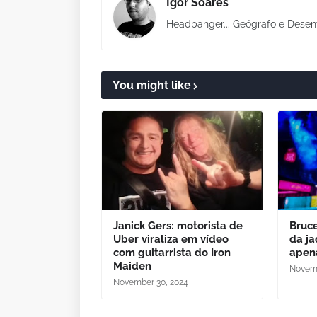
Igor Soares
Headbanger... Geógrafo e Desen
You might like
Janick Gers: motorista de
Bruce
Uber viraliza em vídeo
da ja
com guitarrista do Iron
apen
Maiden
Novemb
November 30, 2024