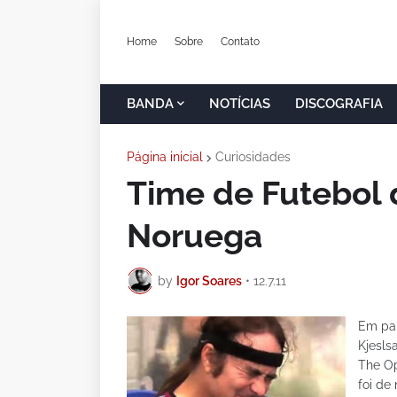
Home
Sobre
Contato
BANDA
NOTÍCIAS
DISCOGRAFIA
Página inicial
Curiosidades
Time de Futebol 
Noruega
by
Igor Soares
•
12.7.11
Em par
Kjesls
The Op
foi de