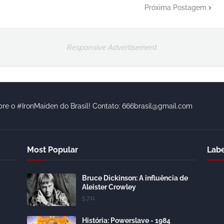
Próxima Postagem
Responsive Advertisement
bre o #IronMaiden do Brasil! Contato: 666brasil@gmail.com
Most Popular
Labe
Bruce Dickinson: A influência de
Aleister Crowley
5.7.11
História: Powerslave - 1984