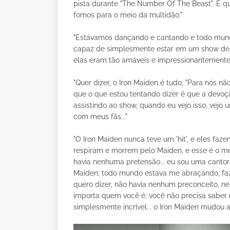
pista durante "The Number Of The Beast". E qu
fomos para o meio da multidão."
"Estávamos dançando e cantando e todo mundo 
capaz de simplesmente estar em um show de
elas eram tão amáveis e impressionantemente
"Quer dizer, o Iron Maiden é tudo, "Para nós n
que o que estou tentando dizer é que a devo
assistindo ao show, quando eu vejo isso, vejo
com meus fãs..."
"O Iron Maiden nunca teve um 'hit', e eles faz
respiram e morrem pelo Maiden, e esse é o m
havia nenhuma pretensão... eu sou uma canto
Maiden; todo mundo estava me abraçando, fazen
quero dizer, não havia nenhum preconceito, 
importa quem você é; você não precisa saber n
simplesmente incrível... o Iron Maiden mudou a