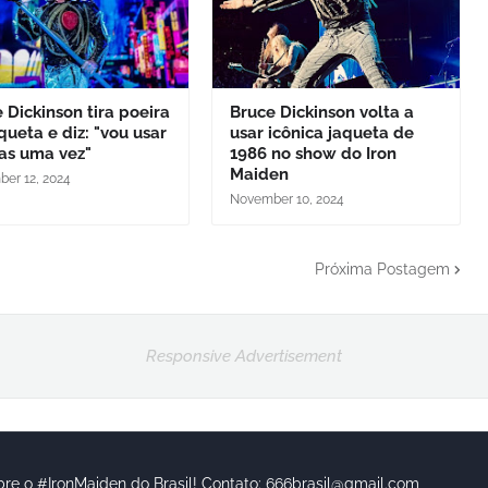
 Dickinson tira poeira
Bruce Dickinson volta a
queta e diz: "vou usar
usar icônica jaqueta de
as uma vez"
1986 no show do Iron
Maiden
er 12, 2024
November 10, 2024
Próxima Postagem
Responsive Advertisement
bre o #IronMaiden do Brasil! Contato: 666brasil@gmail.com