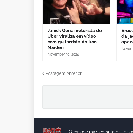
Janick Gers: motorista de
Bruce
Uber viraliza em vídeo
da ja
com guitarrista do Iron
apen
Maiden
Novemb
November 30, 2024
Postagem Anterior
O maior e mais completo site so