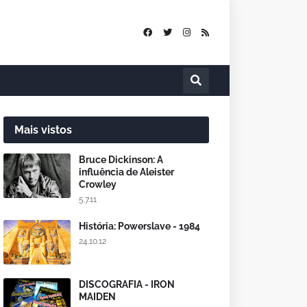
Mais vistos
Bruce Dickinson: A
influência de Aleister
Crowley
5.7.11
História: Powerslave - 1984
24.10.12
DISCOGRAFIA - IRON
MAIDEN