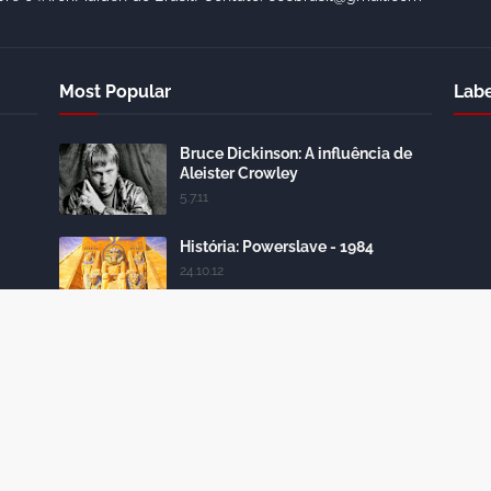
Most Popular
Labe
Bruce Dickinson: A influência de
Aleister Crowley
5.7.11
História: Powerslave - 1984
24.10.12
DISCOGRAFIA - IRON MAIDEN
28.10.09
Iron Maiden: conheça todas as
formações da banda
18.4.15