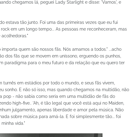
ando chegamos lá, peguei Lady Starlight e disse: 'Vamos', e
estava tão junto. Foi uma das primeiras vezes que eu fui
 rock em um longo tempo... As pessoas me reconheceram, mas
 acolhedoras."
ão importa quem são nossos fãs. Nós amamos a todos." ...acho
ção dos fãs que se movem em uníssono, erguendo os punhos,
 um paradigma para o meu futuro e da relação que eu quero ter
em turnês em estádios por todo o mundo, e seus fãs vivem,
eu sonho. E não só isso, mas quando chegamos na multidão, não
ra pop - não sabia como seria em uma multidão de fãs do
do high-five.. 'Ah, é tão legal que você está aqui no Maiden,
nenhum julgamento, apenas liberdade e amor pela música. Não
ada sobre música para amá-la. E foi simplesmente tão... foi
 minha vida."