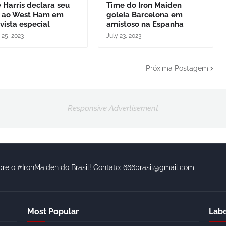
 Harris declara seu
Time do Iron Maiden
 ao West Ham em
goleia Barcelona em
vista especial
amistoso na Espanha
 25, 2023
July 23, 2023
Próxima Postagem
Responsive Advertisement
bre o #IronMaiden do Brasil! Contato: 666brasil@gmail.com
Most Popular
Labe