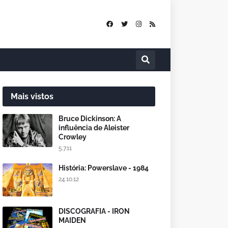
Mais vistos
Bruce Dickinson: A
influência de Aleister
Crowley
5.7.11
História: Powerslave - 1984
24.10.12
DISCOGRAFIA - IRON
MAIDEN