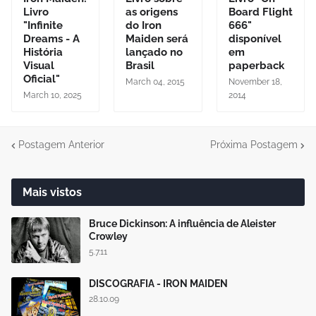
Livro
as origens
Board Flight
"Infinite
do Iron
666"
Dreams - A
Maiden será
disponível
História
lançado no
em
Visual
Brasil
paperback
Oficial"
March 04, 2015
November 18,
March 10, 2025
2014
Postagem Anterior
Próxima Postagem
Mais vistos
Bruce Dickinson: A influência de Aleister
Crowley
5.7.11
DISCOGRAFIA - IRON MAIDEN
28.10.09