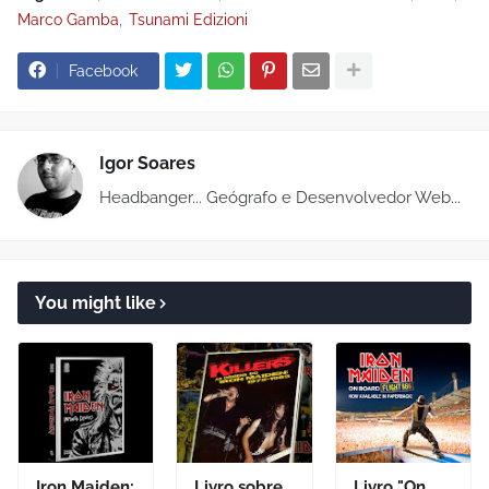
Marco Gamba
Tsunami Edizioni
Facebook
Igor Soares
Headbanger... Geógrafo e Desenvolvedor Web...
You might like
Iron Maiden:
Livro sobre
Livro "On