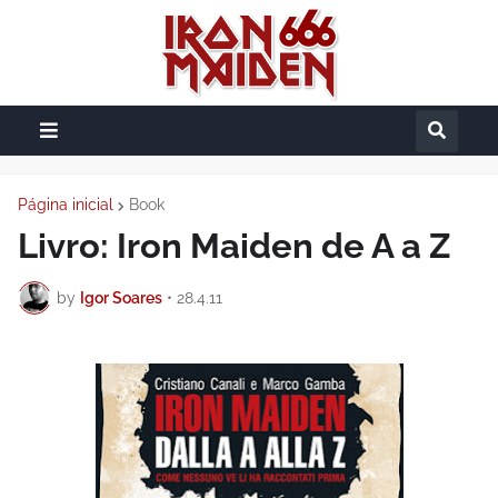
Página inicial
Book
Livro: Iron Maiden de A a Z
by
Igor Soares
•
28.4.11