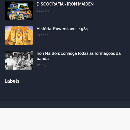
DISCOGRAFIA - IRON MAIDEN
28.10.09
História: Powerslave - 1984
24.10.12
Iron Maiden: conheça todas as formações da
banda
18.4.15
Labels
Crafted with
by
Blogger Themes
| Distributed by
Gooyaabi
Themes
Home
About Us
Contact Us
RTL Version