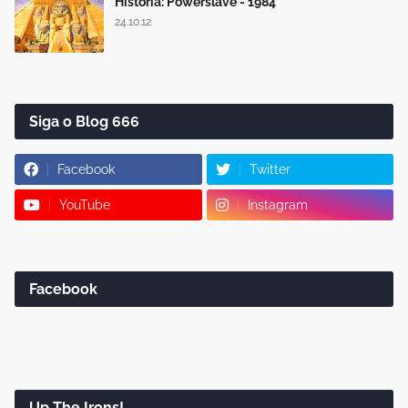
História: Powerslave - 1984
24.10.12
Siga o Blog 666
Facebook
Twitter
YouTube
Instagram
Facebook
Up The Irons!