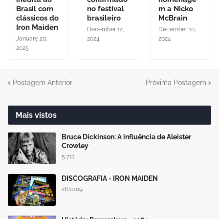
Brasil com
no festival
m a Nicko
clássicos do
brasileiro
McBrain
Iron Maiden
December 12,
December 10,
January 20,
2024
2024
2025
Postagem Anterior
Próxima Postagem
Mais vistos
Bruce Dickinson: A influência de Aleister
Crowley
5.7.11
DISCOGRAFIA - IRON MAIDEN
28.10.09