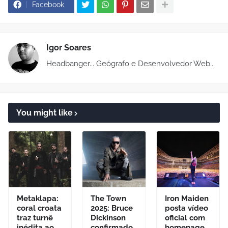
Facebook
Igor Soares
Headbanger... Geógrafo e Desenvolvedor Web...
You might like
Metaklapa:
The Town
Iron Maiden
coral croata
2025: Bruce
posta vídeo
traz turnê
Dickinson
oficial com
inédita ao
confirmado
homenage