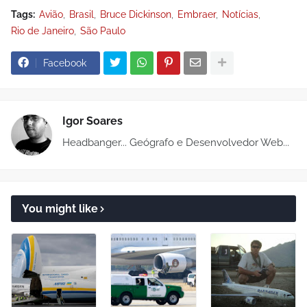
Tags:
Avião
Brasil
Bruce Dickinson
Embraer
Notícias
Rio de Janeiro
São Paulo
Facebook
Igor Soares
Headbanger... Geógrafo e Desenvolvedor Web...
You might like