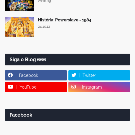
28.10.09
História: Powerslave - 1984
24.10.12
Siga o Blog 666
Facebook
Twitter
YouTube
Instagram
Facebook