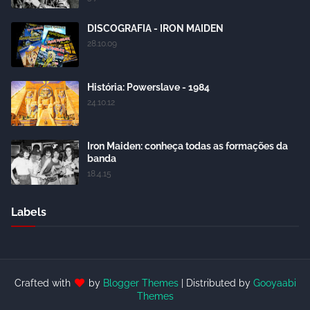
DISCOGRAFIA - IRON MAIDEN
28.10.09
História: Powerslave - 1984
24.10.12
Iron Maiden: conheça todas as formações da
banda
18.4.15
Labels
Crafted with
by
Blogger Themes
| Distributed by
Gooyaabi
Themes