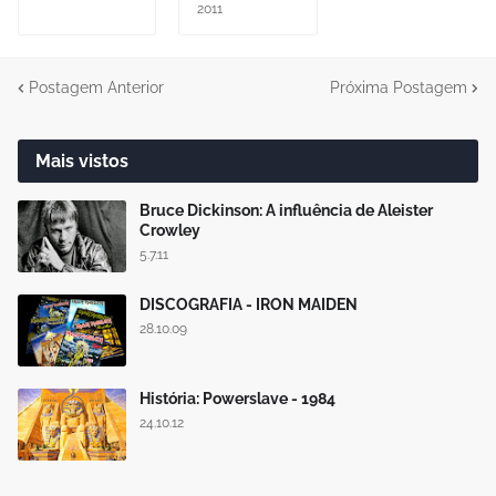
2011
Postagem Anterior
Próxima Postagem
Mais vistos
Bruce Dickinson: A influência de Aleister
Crowley
5.7.11
DISCOGRAFIA - IRON MAIDEN
28.10.09
História: Powerslave - 1984
24.10.12