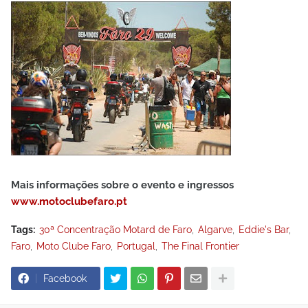
Mais informações sobre o evento e ingressos
www.motoclubefaro.pt
Tags:
30ª Concentração Motard de Faro
Algarve
Eddie's Bar
Faro
Moto Clube Faro
Portugal
The Final Frontier
Facebook