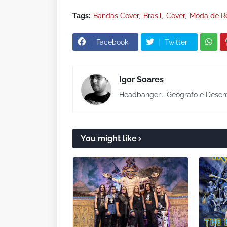
Tags:
Bandas Cover
Brasil
Cover
Moda de R
Facebook
Twitter
Igor Soares
Headbanger... Geógrafo e Desen
You might like