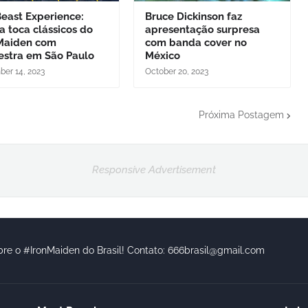
east Experience:
Bruce Dickinson faz
 toca clássicos do
apresentação surpresa
 Maiden com
com banda cover no
estra em São Paulo
México
er 14, 2023
October 20, 2023
Próxima Postagem
Responsive Advertisement
bre o #IronMaiden do Brasil! Contato: 666brasil@gmail.com