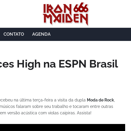
CONTATO
AGENDA
es High na ESPN Brasil
cebeu na última terça-feira a visita da dupla
Moda de Rock
,
 músicos falaram sobre seu trabalho e tocaram entre outras
em versão acústica com violas caipiras. Assista!