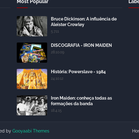
Most Popular
Labe
Bruce Dickinson: A influência de
Aleister Crowley
5.7.11
DISCOGRAFIA - IRON MAIDEN
28.10.09
História: Powerslave - 1984
24.10.12
Iron Maiden: conheça todas as
formações da banda
18.4.15
ted by
Gooyaabi Themes
Ho