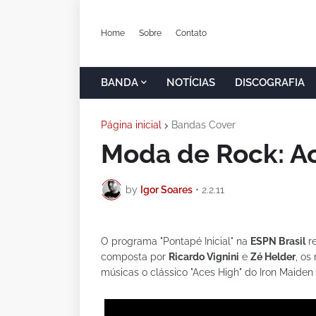
Home
Sobre
Contato
BANDA
NOTÍCIAS
DISCOGRAFIA
Página inicial
Bandas Cover
Moda de Rock: Ac
by
Igor Soares
•
2.2.11
O programa "Pontapé Inicial" na
ESPN Brasil
re
composta por
Ricardo Vignini
e
Zé Helder
, os
músicas o clássico "Aces High" do Iron Maiden 