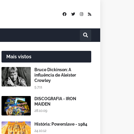
Mais vistos
Bruce Dickinson: A
influência de Aleister
Crowley
5.7.11
DISCOGRAFIA - IRON
MAIDEN
28.10.09
História: Powerslave - 1984
24.10.12