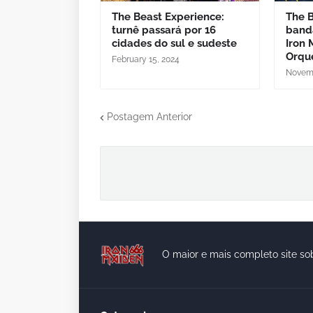
The Beast Experience:
The B
turnê passará por 16
banda
cidades do sul e sudeste
Iron
Orqu
February 15, 2024
Novemb
Postagem Anterior
O maior e mais completo site so