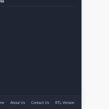
ls
me
About Us
Contact Us
RTL Version