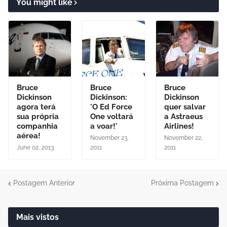
You might like
Bruce
Bruce
Bruce
Dickinson
Dickinson:
Dickinson
agora terá
'O Ed Force
quer salvar
sua própria
One voltará
a Astraeus
companhia
a voar!'
Airlines!
aérea!
November 23,
November 22,
June 02, 2013
2011
2011
Postagem Anterior
Próxima Postagem
Mais vistos