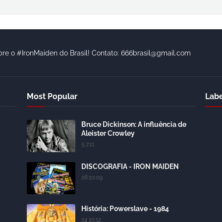
bre o #IronMaiden do Brasil! Contato: 666brasil@gmail.com
Most Popular
Labe
Bruce Dickinson: A influência de
Aleister Crowley
5.7.11
DISCOGRAFIA - IRON MAIDEN
28.10.09
História: Powerslave - 1984
24.10.12