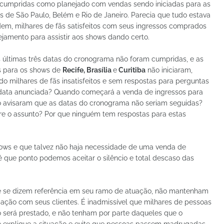
cumpridas como planejado com vendas sendo iniciadas para as
s de São Paulo, Belém e Rio de Janeiro. Parecia que tudo estava
em, milhares de fãs satisfeitos com seus ingressos comprados
ejamento para assistir aos shows dando certo.
 últimas três datas do cronograma não foram cumpridas, e as
 para os shows de
Recife, Brasília
e
Curitiba
não iniciaram,
do milhares de fãs insatisfeitos e sem respostas para perguntas
ata anunciada? Quando começará a venda de ingressos para
ão avisaram que as datas do cronograma não seriam seguidas?
re o assunto? Por que ninguém tem respostas para estas
ows e que talvez não haja necessidade de uma venda de
que ponto podemos aceitar o silêncio e total descaso das
e se dizem referência em seu ramo de atuação, não mantenham
icação com seus clientes. É inadmissível que milhares de pessoas
 será prestado, e não tenham por parte daqueles que o