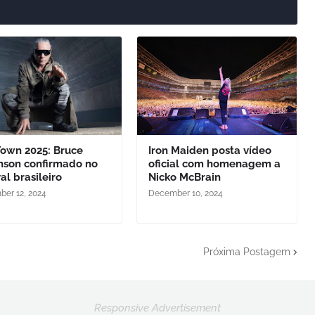
Town 2025: Bruce
Iron Maiden posta vídeo
inson confirmado no
oficial com homenagem a
val brasileiro
Nicko McBrain
er 12, 2024
December 10, 2024
Próxima Postagem
Responsive Advertisement