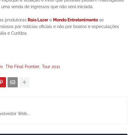
e explique a situação e evite que pessoas passem madrugadas
uma venda de ingressos que não será iniciada.
 as produtoras
Raio Lazer
e
Mondo Entretenimento
se
iosos por notícias oficiais e não por boatos e especulações
lia e Curitiba.
fe
The Final Frontier
Tour 2011
volvedor Web...