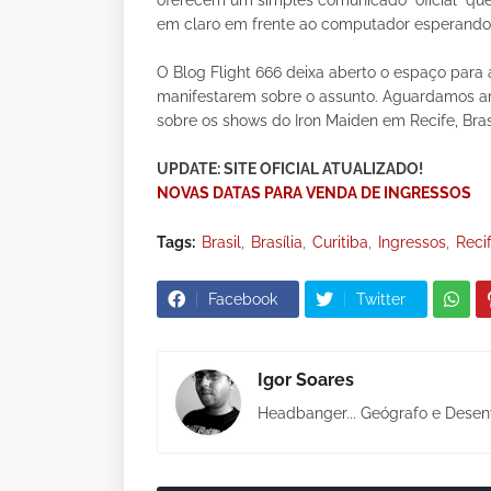
oferecem um simples comunicado "oficial" qu
em claro em frente ao computador esperando 
O Blog Flight 666 deixa aberto o espaço para
manifestarem sobre o assunto. Aguardamos ans
sobre os shows do Iron Maiden em Recife, Brasí
UPDATE: SITE OFICIAL ATUALIZADO!
NOVAS DATAS PARA VENDA DE INGRESSOS
Tags:
Brasil
Brasília
Curitiba
Ingressos
Reci
Facebook
Twitter
Igor Soares
Headbanger... Geógrafo e Desen