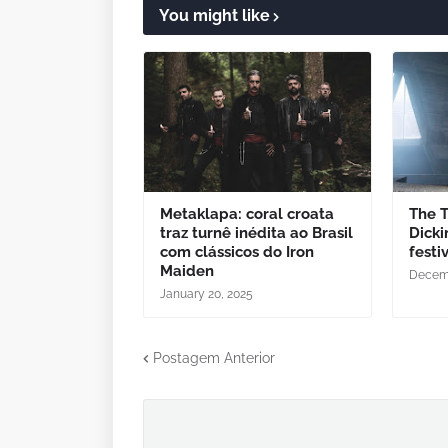
You might like
Metaklapa: coral croata
The 
traz turnê inédita ao Brasil
Dick
com clássicos do Iron
festi
Maiden
Decemb
January 20, 2025
Postagem Anterior