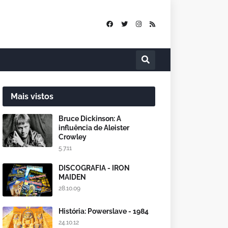
Mais vistos
Bruce Dickinson: A
influência de Aleister
Crowley
5.7.11
DISCOGRAFIA - IRON
MAIDEN
28.10.09
História: Powerslave - 1984
24.10.12