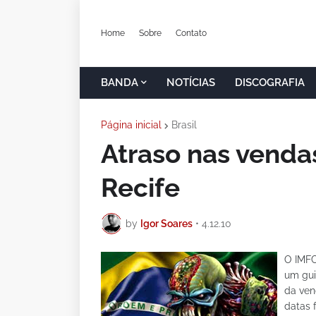
Home
Sobre
Contato
BANDA
NOTÍCIAS
DISCOGRAFIA
Página inicial
Brasil
Atraso nas vendas
Recife
by
Igor Soares
•
4.12.10
O IMFC
um gu
da ven
datas 