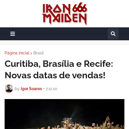
Página inicial
Brasil
Curitiba, Brasília e Recife:
Novas datas de vendas!
by
Igor Soares
•
7.12.10