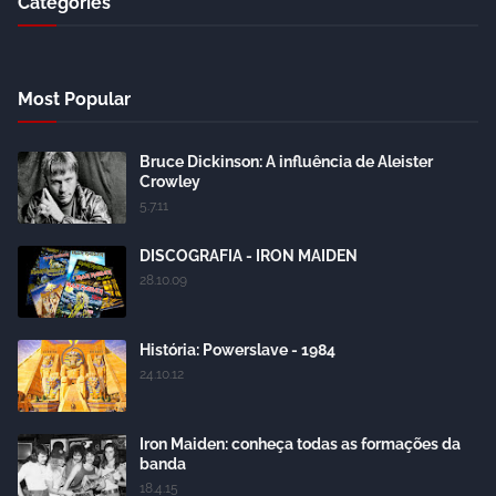
Categories
Most Popular
Bruce Dickinson: A influência de Aleister
Crowley
5.7.11
DISCOGRAFIA - IRON MAIDEN
28.10.09
História: Powerslave - 1984
24.10.12
Iron Maiden: conheça todas as formações da
banda
18.4.15