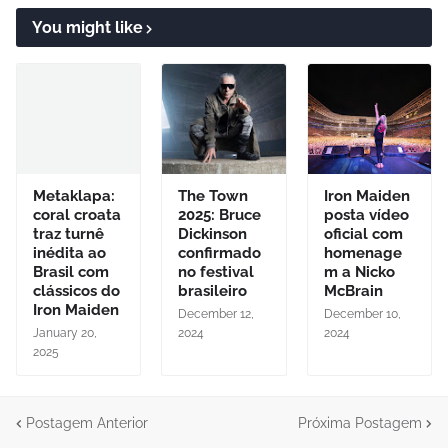
You might like
Metaklapa:
The Town
Iron Maiden
coral croata
2025: Bruce
posta vídeo
traz turnê
Dickinson
oficial com
inédita ao
confirmado
homenage
Brasil com
no festival
m a Nicko
clássicos do
brasileiro
McBrain
Iron Maiden
December 12,
December 10,
January 20,
2024
2024
2025
Postagem Anterior
Próxima Postagem