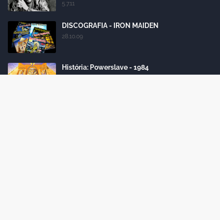
5.7.11
DISCOGRAFIA - IRON MAIDEN
28.10.09
História: Powerslave - 1984
24.10.12
Iron Maiden posta vídeo oficial com
homenagem a Nicko McBrain
10.12.24
Labels
Crafted with
by
Blogger Themes
| Distributed by
Gooyaabi
Themes