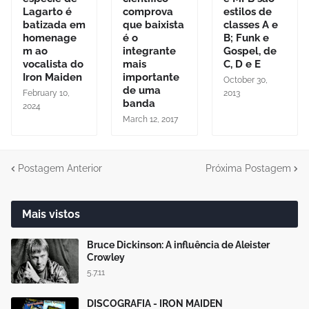
Lagarto é
comprova
estilos de
batizada em
que baixista
classes A e
homenage
é o
B; Funk e
m ao
integrante
Gospel, de
vocalista do
mais
C, D e E
Iron Maiden
importante
October 30,
de uma
February 10,
2013
banda
2024
March 12, 2017
Postagem Anterior
Próxima Postagem
Mais vistos
Bruce Dickinson: A influência de Aleister
Crowley
5.7.11
DISCOGRAFIA - IRON MAIDEN