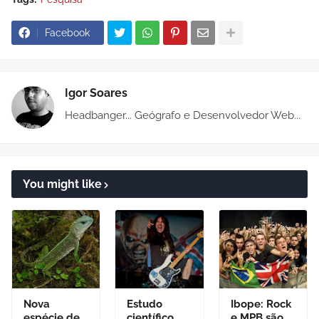
Facebook
Igor Soares
Headbanger... Geógrafo e Desenvolvedor Web...
You might like
Nova
Estudo
Ibope: Rock
espécie de
científico
e MPB são