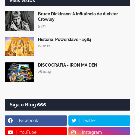
Mais vistos
Bruce Dickinson: A influência de Aleister
Crowley
5.7.11
História: Powerslave - 1984
24.10.12
DISCOGRAFIA - IRON MAIDEN
28.10.09
Siga o Blog 666
Facebook
Twitter
YouTube
Instagram