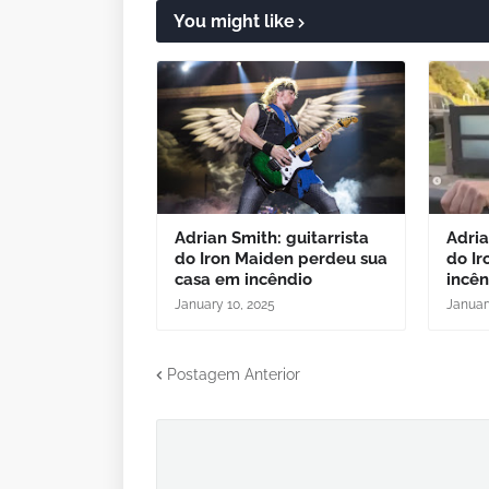
You might like
Adrian Smith: guitarrista
Adria
do Iron Maiden perdeu sua
do Ir
casa em incêndio
incê
January 10, 2025
Januar
Postagem Anterior