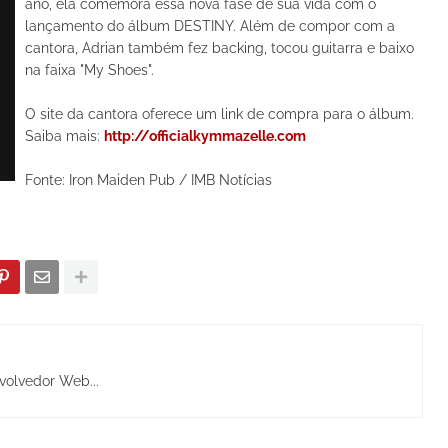
ano, ela comemora essa nova fase de sua vida com o
lançamento do álbum DESTINY. Além de compor com a
cantora, Adrian também fez backing, tocou guitarra e baixo
na faixa "My Shoes".
O site da cantora oferece um link de compra para o álbum.
Saiba mais:
http://officialkymmazelle.com
Fonte: Iron Maiden Pub / IMB Notícias
volvedor Web...