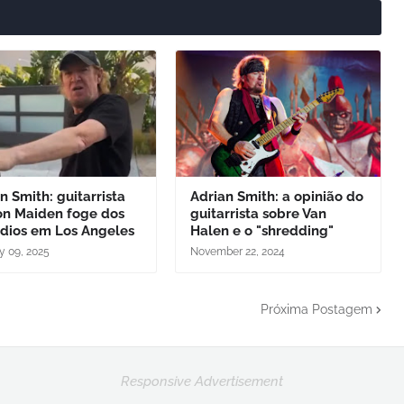
n Smith: guitarrista
Adrian Smith: a opinião do
on Maiden foge dos
guitarrista sobre Van
ndios em Los Angeles
Halen e o "shredding"
y 09, 2025
November 22, 2024
Próxima Postagem
Responsive Advertisement