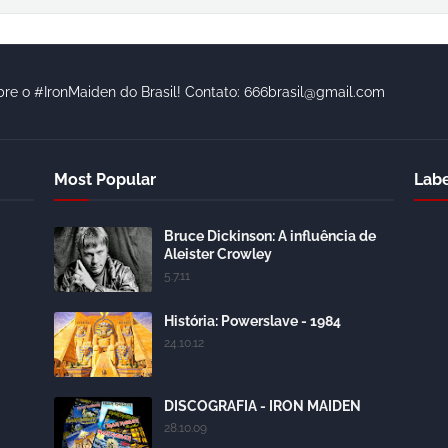
bre o #IronMaiden do Brasil! Contato: 666brasil@gmail.com
Most Popular
Labe
Bruce Dickinson: A influência de
Aleister Crowley
5.7.11
História: Powerslave - 1984
24.10.12
DISCOGRAFIA - IRON MAIDEN
28.10.09