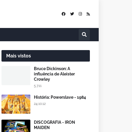
Mais vistos
Bruce Dickinson: A
influência de Aleister
Crowley
5.7.11
História: Powerslave - 1984
24.10.12
DISCOGRAFIA - IRON
MAIDEN