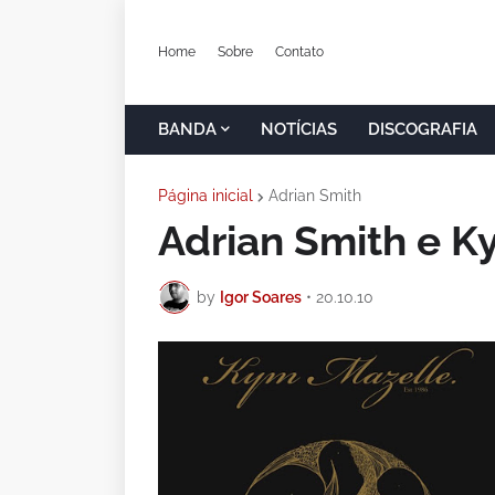
Home
Sobre
Contato
BANDA
NOTÍCIAS
DISCOGRAFIA
Página inicial
Adrian Smith
Adrian Smith e K
by
Igor Soares
•
20.10.10