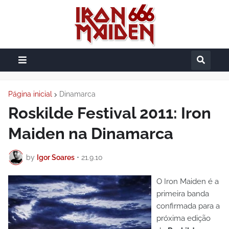
Página inicial
Dinamarca
Roskilde Festival 2011: Iron
Maiden na Dinamarca
by
Igor Soares
•
21.9.10
O Iron Maiden é a
primeira banda
confirmada para a
próxima edição