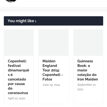
You might like
Copenhell:
Maiden
Guinness
festival
England
Book: a
dinamarquê
Tour 2014:
maior
s é
Copenhell -
coleção do
cancelado
Fotos
Iron Maiden
por causa
June 19, 2014
September 10,
do
2012
coronavírus
April 07, 2020