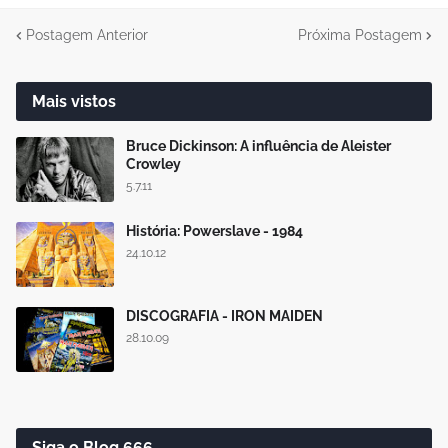
Postagem Anterior
Próxima Postagem
Mais vistos
Bruce Dickinson: A influência de Aleister
Crowley
5.7.11
História: Powerslave - 1984
24.10.12
DISCOGRAFIA - IRON MAIDEN
28.10.09
Siga o Blog 666