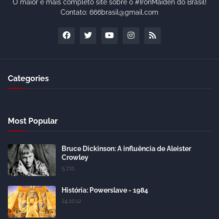
O maior e mais completo site sobre o #IronMaiden do Brasil!
Contato: 666brasil@gmail.com
Categories
Most Popular
Bruce Dickinson: A influência de Aleister
Crowley
5.7.11
História: Powerslave - 1984
24.10.12