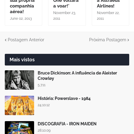
sua própria
One voltará
a Astraeus
companhia
a voar!'
Airlines!
aérea!
November 23,
November 22,
June 02, 2013
2011
2011
Postagem Anterior
Próxima Postagem
Mais vistos
Bruce Dickinson: A influência de Aleister
Crowley
5.7.11
História: Powerslave - 1984
24.10.12
DISCOGRAFIA - IRON MAIDEN
28.10.09