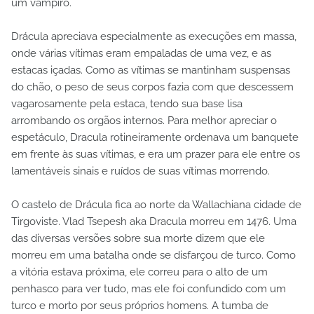
um vampiro.
Drácula apreciava especialmente as execuções em massa,
onde várias vítimas eram empaladas de uma vez, e as
estacas içadas. Como as vítimas se mantinham suspensas
do chão, o peso de seus corpos fazia com que descessem
vagarosamente pela estaca, tendo sua base lisa
arrombando os orgãos internos. Para melhor apreciar o
espetáculo, Dracula rotineiramente ordenava um banquete
em frente às suas vítimas, e era um prazer para ele entre os
lamentáveis sinais e ruídos de suas vítimas morrendo.
O castelo de Drácula fica ao norte da Wallachiana cidade de
Tirgoviste. Vlad Tsepesh aka Dracula morreu em 1476. Uma
das diversas versões sobre sua morte dizem que ele
morreu em uma batalha onde se disfarçou de turco. Como
a vitória estava próxima, ele correu para o alto de um
penhasco para ver tudo, mas ele foi confundido com um
turco e morto por seus próprios homens. A tumba de