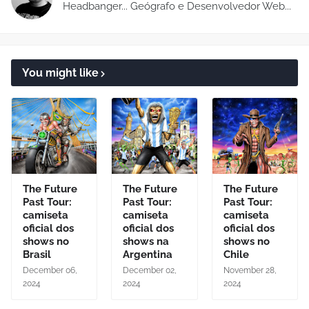
Headbanger... Geógrafo e Desenvolvedor Web...
You might like
The Future
The Future
The Future
Past Tour:
Past Tour:
Past Tour:
camiseta
camiseta
camiseta
oficial dos
oficial dos
oficial dos
shows no
shows na
shows no
Brasil
Argentina
Chile
December 06,
December 02,
November 28,
2024
2024
2024