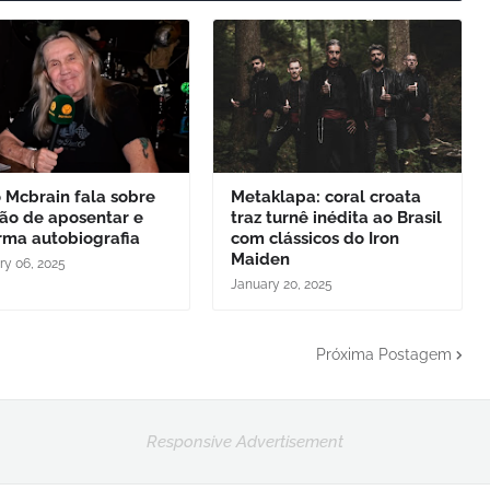
 Mcbrain fala sobre
Metaklapa: coral croata
ão de aposentar e
traz turnê inédita ao Brasil
rma autobiografia
com clássicos do Iron
Maiden
ry 06, 2025
January 20, 2025
Próxima Postagem
Responsive Advertisement