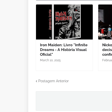
Iron Maiden: Livro "Infinite
Nicko
Dreams - A História Visual
decis
Oficial"
confi
March 10, 2025
Februa
Postagem Anterior