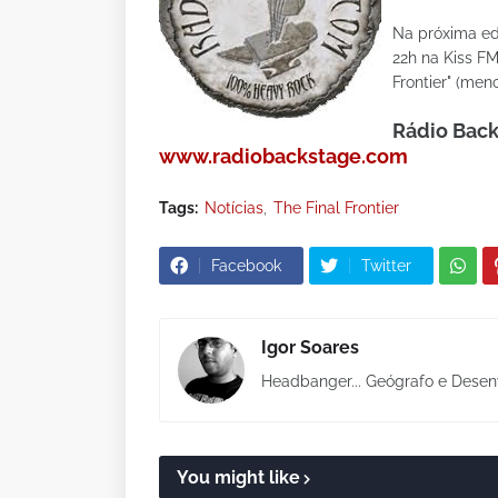
Na próxima ed
22h na Kiss FM
Frontier" (meno
Rádio Back
www.radiobackstage.com
Tags:
Notícias
The Final Frontier
Facebook
Twitter
Igor Soares
Headbanger... Geógrafo e Desen
You might like