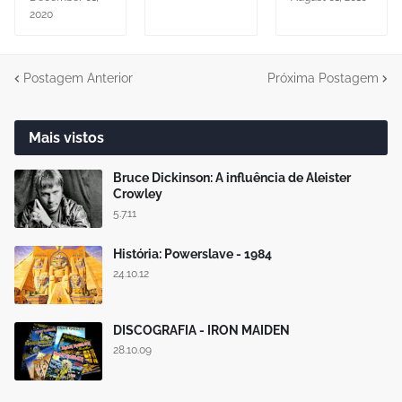
2020
Postagem Anterior
Próxima Postagem
Mais vistos
Bruce Dickinson: A influência de Aleister
Crowley
5.7.11
História: Powerslave - 1984
24.10.12
DISCOGRAFIA - IRON MAIDEN
28.10.09