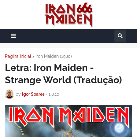
Página inicial
Iron Maiden (1980)
Letra: Iron Maiden -
Strange World (Tradução)
by
Igor Soares
•
1.8.10