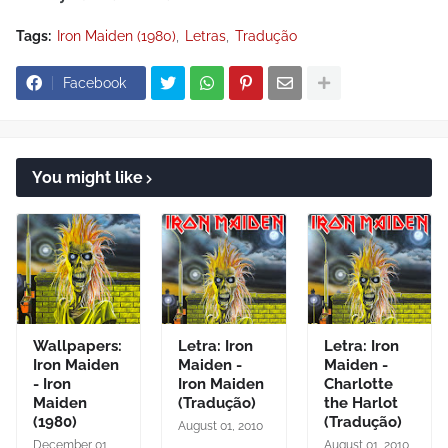
Tags:
Iron Maiden (1980)
Letras
Tradução
Facebook
You might like
Wallpapers:
Letra: Iron
Letra: Iron
Iron Maiden
Maiden -
Maiden -
- Iron
Iron Maiden
Charlotte
Maiden
(Tradução)
the Harlot
(1980)
(Tradução)
August 01, 2010
December 01,
August 01, 2010