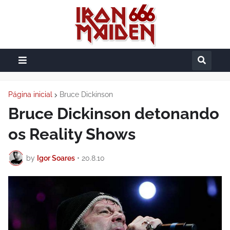
Página inicial
Bruce Dickinson
Bruce Dickinson detonando
os Reality Shows
by
Igor Soares
•
20.8.10