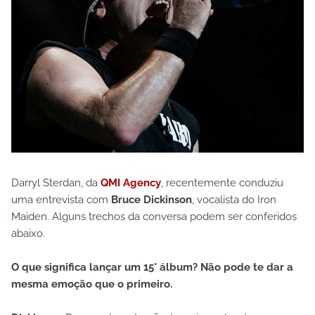
Darryl Sterdan, da
QMI Agency
, recentemente conduziu
uma entrevista com
Bruce Dickinson
, vocalista do Iron
Maiden. Alguns trechos da conversa podem ser conferidos
abaixo.
O que significa lançar um 15° álbum? Não pode te dar a
mesma emoção que o primeiro.