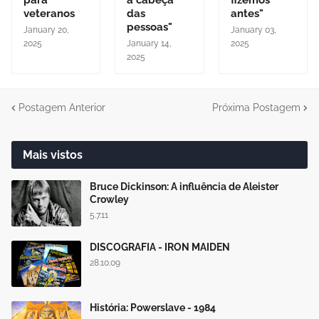
para
a cabeça
fizemos
veteranos
das
antes"
pessoas"
January 20,
January 03,
2025
January 14,
2025
2025
Postagem Anterior
Próxima Postagem
Mais vistos
Bruce Dickinson: A influência de Aleister
Crowley
5.7.11
DISCOGRAFIA - IRON MAIDEN
28.10.09
História: Powerslave - 1984