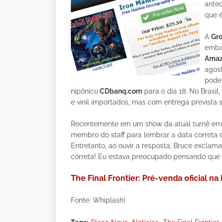
antec
que 
A
Gro
embal
Amaz
agost
pode 
nipônico
CDbanq.com
para o dia 18. No Brasil,
e vinil importados, mas com entrega prevista
Recentemente em um show da atual turnê em
membro do staff para lembrar a data correta 
Entretanto, ao ouvir a resposta, Bruce exclama
correta! Eu estava preocupado pensando que voc
The Final Frontier: Pré-venda oficial na 
Fonte: Whiplash!