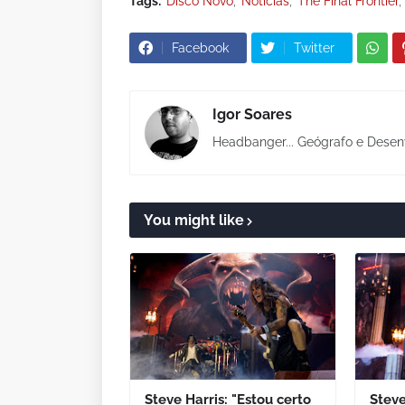
Tags:
Disco Novo
Notícias
The Final Frontier
Facebook
Twitter
Igor Soares
Headbanger... Geógrafo e Desen
You might like
Steve Harris: "Estou certo
Steve