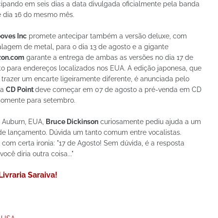
ipando em seis dias a data divulgada oficialmente pela banda
é dia 16 do mesmo mês.
oves Inc
promete antecipar também a versão deluxe, com
agem de metal, para o dia 13 de agosto e a gigante
on.com
garante a entrega de ambas as versões no dia 17 de
o para endereços localizados nos EUA. A edição japonesa, que
trazer um encarte ligeiramente diferente, é anunciada pelo
 a
CD Point
deve começar em 07 de agosto a pré-venda em CD
 somente para setembro.
 Auburn, EUA,
Bruce Dickinson
curiosamente pediu ajuda a um
de lançamento. Dúvida um tanto comum entre vocalistas.
 com certa ironia: "17 de Agosto! Sem dúvida, é a resposta
ê diria outra coisa..."
Livraria Saraiva!