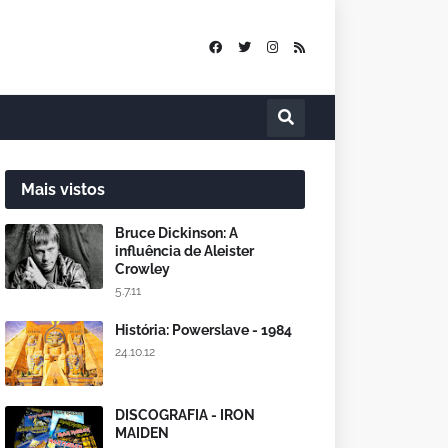
Mais vistos
Bruce Dickinson: A
influência de Aleister
Crowley
5.7.11
História: Powerslave - 1984
24.10.12
DISCOGRAFIA - IRON
MAIDEN