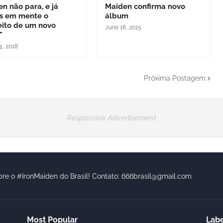
n não para, e já
Maiden confirma novo
s em mente o
álbum
eito de um novo
June 18, 2015
"
4, 2018
Próxima Postagem
Responsive Advertisement
bre o #IronMaiden do Brasil! Contato: 666brasil@gmail.com
Most Popular
Labe