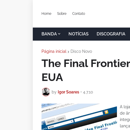
Home
Sobre
Contato
BANDA
NOTÍCIAS
DISCOGRAFIA
Página inicial
Disco Novo
The Final Frontie
EUA
by
Igor Soares
•
4.7.10
A loj
de ân
ínteg
lanç