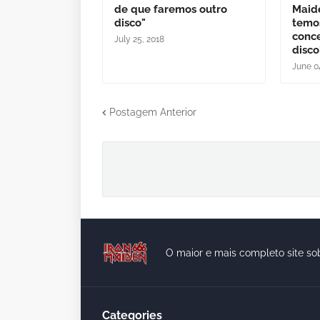
de que faremos outro
Maide
disco"
temo
conc
July 25, 2018
disco
June 0
Postagem Anterior
O maior e mais completo site so
Categories