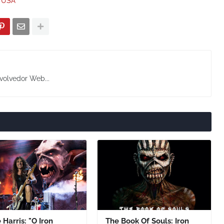
USA
volvedor Web...
 Harris: "O Iron
The Book Of Souls: Iron